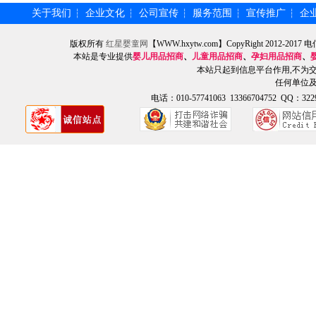
关于我们
企业文化
公司宣传
服务范围
宣传推广
企
┆
┆
┆
┆
┆
版权所有
红星婴童网
【WWW.hxytw.com】CopyRight 2012
本站是专业提供
婴儿用品招商
、
儿童用品招商
、
孕妇用品招商
、
本站只起到信息平台作用,不为
任何单位
电话：010-57741063 13366704752 QQ：3229