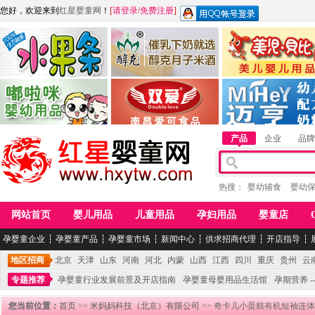
您好，欢迎来到
红星婴童网
！
[
请登录
/
免费注册
]
江西麦嘟嘟食品有限公司
江西醇之客月子米酒
惠州市美儿婴儿用品公
青岛嘟啦咪婴幼儿用品公司
南昌爱可食品科技有限公司
湖南迈亨母婴用品有限
产品
企业
品牌
热搜：
婴幼辅食
婴幼
网站首页
婴儿用品
儿童用品
孕妇用品
婴童店
孕婴童企业
┆
孕婴童产品
┆
孕婴童市场
┆
新闻中心
┆
供求招商代理
┆
开店指导
┆
地区招商
北京
天津
山东
河南
河北
内蒙
山西
江西
四川
重庆
贵州
云
专题推荐
孕婴童行业发展前景及开店指南
孕婴童母婴用品生活馆
孕期营养 -
您当前位置：
首页
>>
米妈妈科技（北京）有限公司
>> 奇卡儿小蛋糕有机短袖连