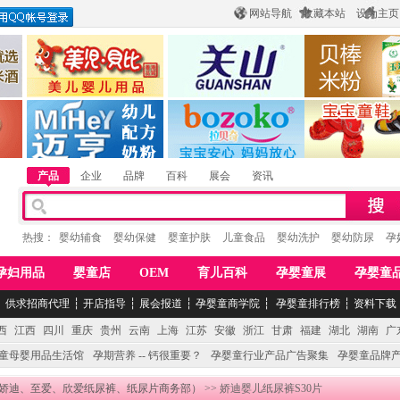
网站导航
收藏本站
设为主页
酒
惠州市美儿婴儿用品公司
陕西关山乳业有限公司
江西贝棒儿童
公司
湖南迈亨母婴用品有限公司
香港欧嘻高婴童用品公司
常熟市婴爵电子商
产品
企业
品牌
百科
展会
资讯
热搜：
婴幼辅食
婴幼保健
婴童护肤
儿童食品
婴幼洗护
婴幼防尿
孕
孕妇用品
婴童店
OEM
育儿百科
孕婴童展
孕婴童
┆
供求招商代理
┆
开店指导
┆
展会报道
┆
孕婴童商学院
┆
孕婴童排行榜
┆
资料下载
西
江西
四川
重庆
贵州
云南
上海
江苏
安徽
浙江
甘肃
福建
湖北
湖南
广
童母婴用品生活馆
孕期营养 -- 钙很重要？
孕婴童行业产品广告聚集
孕婴童品牌
娇迪、至爱、欣爱纸尿裤、纸尿片商务部）
>> 娇迪婴儿纸尿裤S30片