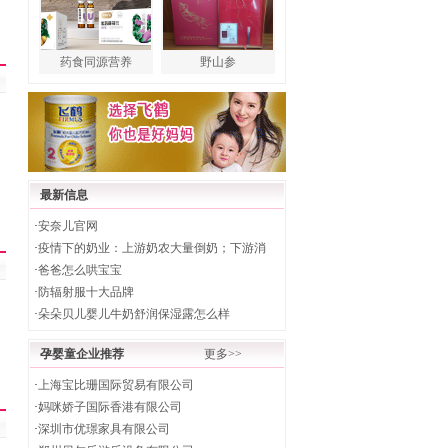
药食同源营养
野山参
最新信息
·
安奈儿官网
·
疫情下的奶业：上游奶农大量倒奶；下游消
·
爸爸怎么哄宝宝
·
防辐射服十大品牌
·
朵朵贝儿婴儿牛奶舒润保湿露怎么样
孕婴童企业推荐
更多>>
·
上海宝比珊国际贸易有限公司
·
妈咪娇子国际香港有限公司
·
深圳市优璟家具有限公司