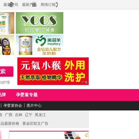
最新公司
最新产品
商情订阅
食品
上海怡氏食品科技有限公司
务公司
湖南美滋生物科技有限公司
妇护理
品牌
孕婴童专题
┆
孕婴童协会
┆
图片中心
东
广西
吉林
辽宁
黑龙江
产品最新价格
黄金区软文广告