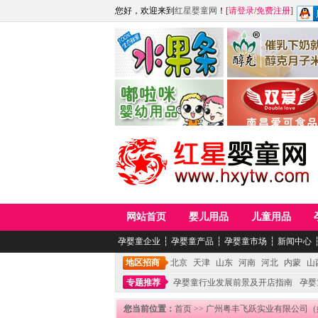
您好，欢迎来到
红星婴童网
！
[
请登录
/
免费注册
]
江西麦嘟嘟食品有限公司
江西醇之客月子米
青岛嘟啦咪婴幼儿用品公司
南昌爱可食品科技有限
网站首页
婴儿用品
儿童用品
孕婴童企业
┆
孕婴童产品
┆
孕婴童市场
┆
新闻中心
地区招商
北京
天津
山东
河南
河北
内蒙
山
专题推荐
孕婴童行业发展前景及开店指南
孕婴
您当前位置：
首页
>>
广州粤丰飞跃实业有限公司（