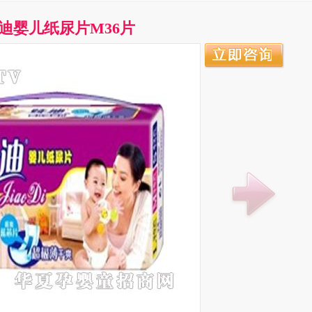
迪婴儿纸尿片M36片