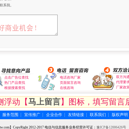
联系我。
双方沟
点击广告位查找
电话咨询厂家
代理要
热门产品查找
页面留言咨询
厂家政
根据搜索查找
在线咨询
侧浮动【
马上留言
】图标，填写留言
服务范围
宣传推广
企业合作
友情链接
联系我们
版权声明
┆
┆
┆
┆
┆
┆
tw.com】CopyRight 2012-2017 电信与信息服务业务经营许可证：
豫ICP备12006426号