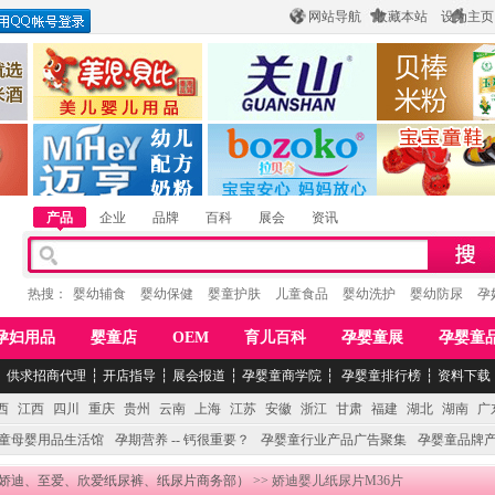
网站导航
收藏本站
设为主页
酒
惠州市美儿婴儿用品公司
陕西关山乳业有限公司
江西贝棒儿童
公司
湖南迈亨母婴用品有限公司
香港欧嘻高婴童用品公司
常熟市婴爵电子商
产品
企业
品牌
百科
展会
资讯
热搜：
婴幼辅食
婴幼保健
婴童护肤
儿童食品
婴幼洗护
婴幼防尿
孕
孕妇用品
婴童店
OEM
育儿百科
孕婴童展
孕婴童
┆
供求招商代理
┆
开店指导
┆
展会报道
┆
孕婴童商学院
┆
孕婴童排行榜
┆
资料下载
西
江西
四川
重庆
贵州
云南
上海
江苏
安徽
浙江
甘肃
福建
湖北
湖南
广
童母婴用品生活馆
孕期营养 -- 钙很重要？
孕婴童行业产品广告聚集
孕婴童品牌
娇迪、至爱、欣爱纸尿裤、纸尿片商务部）
>> 娇迪婴儿纸尿片M36片