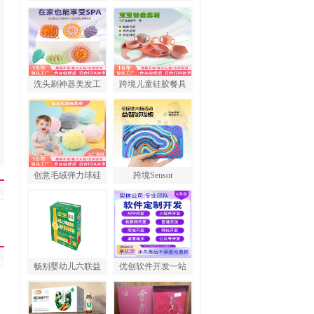
洗头刷神器美发工
跨境儿童硅胶餐具
创意毛绒弹力球硅
跨境Sensor
畅别婴幼儿六联益
优创软件开发一站