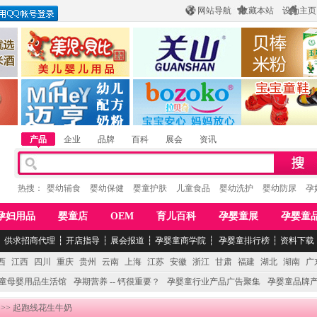
网站导航
收藏本站
设为主页
酒
惠州市美儿婴儿用品公司
陕西关山乳业有限公司
江西贝棒儿童
公司
湖南迈亨母婴用品有限公司
香港欧嘻高婴童用品公司
常熟市婴爵电子商
产品
企业
品牌
百科
展会
资讯
热搜：
婴幼辅食
婴幼保健
婴童护肤
儿童食品
婴幼洗护
婴幼防尿
孕
孕妇用品
婴童店
OEM
育儿百科
孕婴童展
孕婴童
┆
供求招商代理
┆
开店指导
┆
展会报道
┆
孕婴童商学院
┆
孕婴童排行榜
┆
资料下载
西
江西
四川
重庆
贵州
云南
上海
江苏
安徽
浙江
甘肃
福建
湖北
湖南
广
童母婴用品生活馆
孕期营养 -- 钙很重要？
孕婴童行业产品广告聚集
孕婴童品牌
>> 起跑线花生牛奶