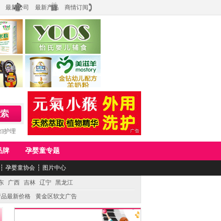
最新公司
最新产品
商情订阅
食品
上海怡氏食品科技有限公司
务公司
湖南美滋生物科技有限公司
妇护理
品牌
孕婴童专题
┆
孕婴童协会
┆
图片中心
东
广西
吉林
辽宁
黑龙江
产品最新价格
黄金区软文广告