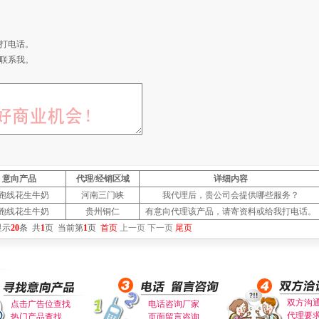
打电话。
联系我。
意向产品
代理/经销区域
详细内容
跑线花生牛奶
河南三门峡
我代理后，贵公司会提供哪些服务？
跑线花生牛奶
贵州铜仁
有意向代理该产品，请寄资料或给我打电话。
显示
20
条
共
1
页
当前第
1
页
首页
上一页
下一页
尾页
双方沟
点击广告位查找
电话咨询厂家
代理要
热门产品查找
页面留言咨询