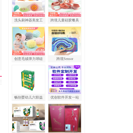
洗头刷神器美发工
跨境儿童硅胶餐具
创意毛绒弹力球硅
跨境Sensor
畅别婴幼儿六联益
优创软件开发一站