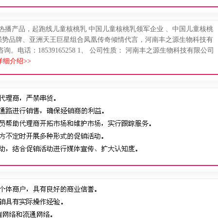
告热播产品，起跑线儿童核桃乳 中国儿童核桃乳领军企业 、中国儿童核桃
强势品牌、亚洲天王巨星组合凤凰传奇倾情代言，河南丰之源生物科技有
电话：18539165258 1、 公司性质： 河南丰之源生物科技有限公司
细介绍>>