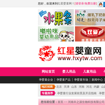
您好，欢迎来到
红星婴童网
！
[
请登录
/
免费注册
]
江西麦嘟嘟食品有限公司
江西醇之客月子米
青岛嘟啦咪婴幼儿用品公司
南昌爱可食品科技有限
网站首页
婴儿用品
儿童用品
孕婴童企业
┆
孕婴童产品
┆
孕婴童市场
┆
新闻中心
地区招商
北京
天津
山东
河南
河北
内蒙
山
专题推荐
孕婴童行业发展前景及开店指南
孕婴
您当前位置：
首页
>>
河南丰之源生物科技有限公司