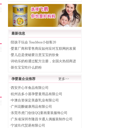
最新信息
·
陪孩子玩会 Touchbox小创客20
·
婴童厂商和零售商应如何应对互联网的发展
·
婴儿总是便秘要注意宝宝的饮食
·
诗幼乐奶粉通过配方注册，全国火热招商进
·
新生宝宝吃什么奶粉
孕婴童企业推荐
更多>>
·
西安开心羊食品有限公司
·
杭州吉多小屋孕婴童用品有限公司
·
中澳合资保定美森乳业有限公司
·
广州花酿健康用品有限公司
·
东莞市虎门创佳QQ童画童装服饰公司
·
广东省深圳市隆昌卡通人偶服装制作公司
·
宁波玖代贸易有限公司