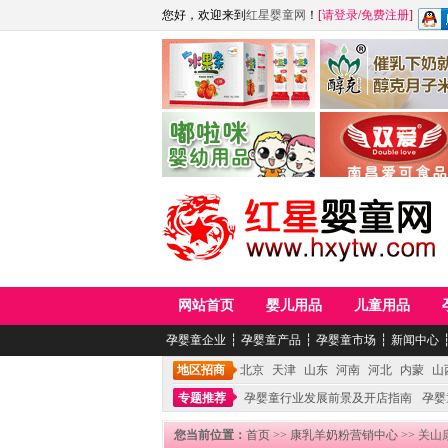
您好，欢迎来到
红星婴童网
！
[
请登录
/
免费注册
]
江西麦嘟嘟食品有限公司
江西醇之客月子米
青岛嘟啦咪婴幼儿用品公司
南昌爱可食品科技有限
网站首页
婴儿用品
儿童用品
孕婴童企业
┆
孕婴童产品
┆
孕婴童市场
┆
新闻中心
地区招商
北京
天津
山东
河南
河北
内蒙
山
专题推荐
孕婴童行业发展前景及开店指南
孕婴
您当前位置：
首页
>>
康乳羊奶粉营销中心
>> 关