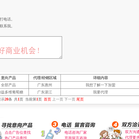
打电话。
联系我。
意向产品
代理/经销区域
详细内容
全部产品
广东惠州
我想了解一下加盟
加益多维葡萄糖
广东湛江
我要代理
显示
20
条
共
1
页
当前第
1
页
首页
上一页
下一页
尾页
双方沟
点击广告位查找
电话咨询厂家
代理要
热门产品查找
页面留言咨询