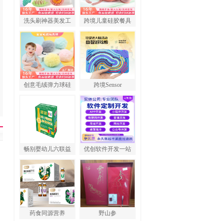
洗头刷神器美发工
跨境儿童硅胶餐具
创意毛绒弹力球硅
跨境Sensor
畅别婴幼儿六联益
优创软件开发一站
药食同源营养
野山参