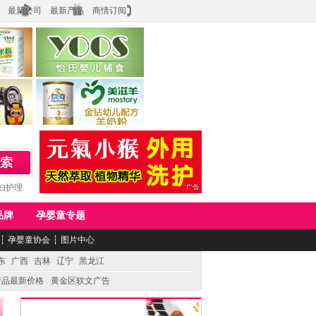
最新公司
最新产品
商情订阅
食品
上海怡氏食品科技有限公司
务公司
湖南美滋生物科技有限公司
妇护理
品牌
孕婴童专题
┆
孕婴童协会
┆
图片中心
东
广西
吉林
辽宁
黑龙江
产品最新价格
黄金区软文广告