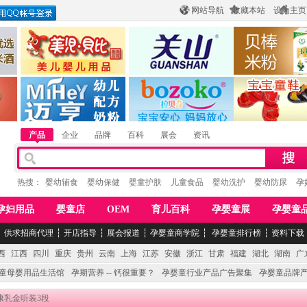
网站导航
收藏本站
设为主页
酒
惠州市美儿婴儿用品公司
陕西关山乳业有限公司
江西贝棒儿童
公司
湖南迈亨母婴用品有限公司
香港欧嘻高婴童用品公司
常熟市婴爵电子商
产品
企业
品牌
百科
展会
资讯
热搜：
婴幼辅食
婴幼保健
婴童护肤
儿童食品
婴幼洗护
婴幼防尿
孕
孕妇用品
婴童店
OEM
育儿百科
孕婴童展
孕婴童
┆
供求招商代理
┆
开店指导
┆
展会报道
┆
孕婴童商学院
┆
孕婴童排行榜
┆
资料下载
西
江西
四川
重庆
贵州
云南
上海
江苏
安徽
浙江
甘肃
福建
湖北
湖南
广
童母婴用品生活馆
孕期营养 -- 钙很重要？
孕婴童行业产品广告聚集
孕婴童品牌
山康乳金听装3段