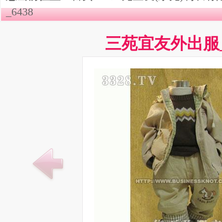
_6438
三苑宜友外出服_