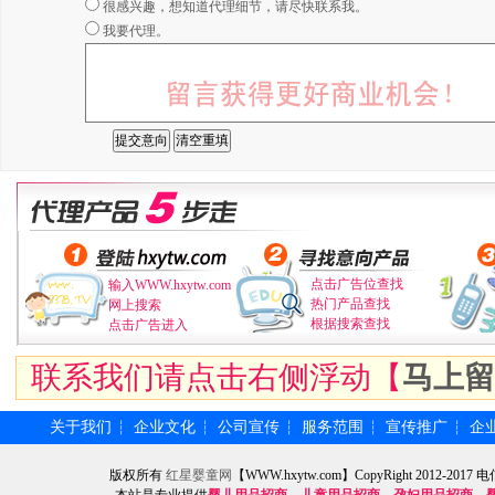
很感兴趣，想知道代理细节，请尽快联系我。
我要代理。
点击广告位查找
输入WWW.hxytw.com
热门产品查找
网上搜索
根据搜索查找
点击广告进入
联系我们请点击右侧浮动【
马上留
关于我们
企业文化
公司宣传
服务范围
宣传推广
企
┆
┆
┆
┆
┆
版权所有
红星婴童网
【WWW.hxytw.com】CopyRight 2012