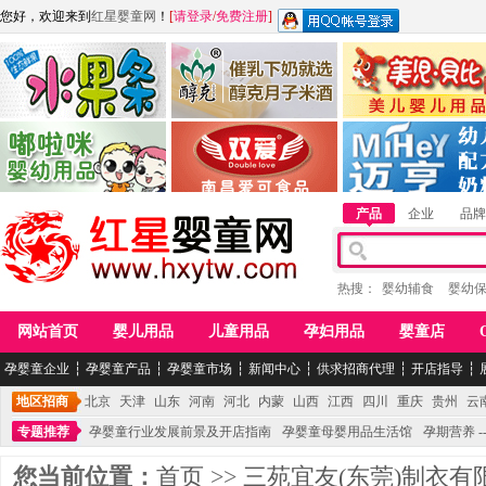
您好，欢迎来到
红星婴童网
！
[
请登录
/
免费注册
]
江西麦嘟嘟食品有限公司
江西醇之客月子米酒
惠州市美儿婴儿用品公
青岛嘟啦咪婴幼儿用品公司
南昌爱可食品科技有限公司
湖南迈亨母婴用品有限
产品
企业
品牌
热搜：
婴幼辅食
婴幼
网站首页
婴儿用品
儿童用品
孕妇用品
婴童店
孕婴童企业
┆
孕婴童产品
┆
孕婴童市场
┆
新闻中心
┆
供求招商代理
┆
开店指导
┆
地区招商
北京
天津
山东
河南
河北
内蒙
山西
江西
四川
重庆
贵州
云
专题推荐
孕婴童行业发展前景及开店指南
孕婴童母婴用品生活馆
孕期营养 -
您当前位置：
首页
>>
三苑宜友(东莞)制衣有