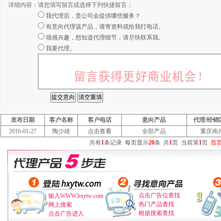
详细内容：
请您填写留言或选择下列快捷留言：
我代理后，贵公司会提供哪些服务？
有意向代理该产品，请寄资料或给我打电话。
很感兴趣，想知道代理细节，请尽快联系我。
我要代理。
发布日期
客户名称
客户电话
意向产品
代理/经销
2016-01-27
陶少雄
点击查看
全部产品
重庆南
共有
1
条记录
每页显示
20
条
共
1
页
当前第
1
页
首
点击广告位查找
输入WWW.hxytw.com
热门产品查找
网上搜索
根据搜索查找
点击广告进入