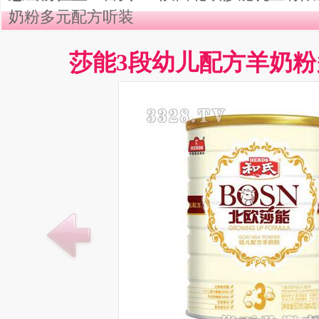
奶粉多元配方听装
莎能3段幼儿配方羊奶