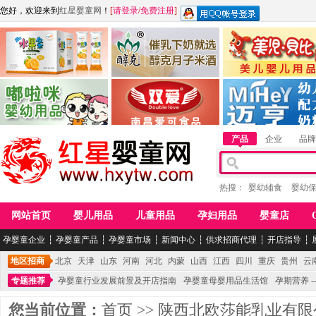
您好，欢迎来到
红星婴童网
！
[
请登录
/
免费注册
]
江西麦嘟嘟食品有限公司
江西醇之客月子米酒
惠州市美儿婴儿用品公
青岛嘟啦咪婴幼儿用品公司
南昌爱可食品科技有限公司
湖南迈亨母婴用品有限
产品
企业
品牌
热搜：
婴幼辅食
婴幼
网站首页
婴儿用品
儿童用品
孕妇用品
婴童店
孕婴童企业
┆
孕婴童产品
┆
孕婴童市场
┆
新闻中心
┆
供求招商代理
┆
开店指导
┆
地区招商
北京
天津
山东
河南
河北
内蒙
山西
江西
四川
重庆
贵州
云
专题推荐
孕婴童行业发展前景及开店指南
孕婴童母婴用品生活馆
孕期营养 -
您当前位置：
首页
>>
陕西北欧莎能乳业有限