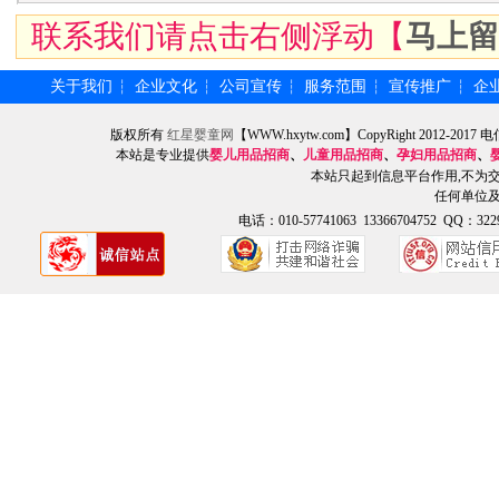
联系我们请点击右侧浮动【
马上留
关于我们
企业文化
公司宣传
服务范围
宣传推广
企
┆
┆
┆
┆
┆
版权所有
红星婴童网
【WWW.hxytw.com】CopyRight 2012
本站是专业提供
婴儿用品招商
、
儿童用品招商
、
孕妇用品招商
、
本站只起到信息平台作用,不为
任何单位
电话：010-57741063 13366704752 QQ：3229