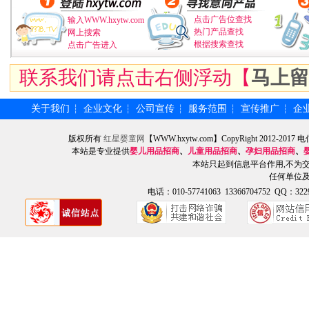
点击广告位查找
输入WWW.hxytw.com
热门产品查找
网上搜索
根据搜索查找
点击广告进入
联系我们请点击右侧浮动【
马上留
关于我们
企业文化
公司宣传
服务范围
宣传推广
企
┆
┆
┆
┆
┆
版权所有
红星婴童网
【WWW.hxytw.com】CopyRight 2012
本站是专业提供
婴儿用品招商
、
儿童用品招商
、
孕妇用品招商
、
本站只起到信息平台作用,不为
任何单位
电话：010-57741063 13366704752 QQ：3229