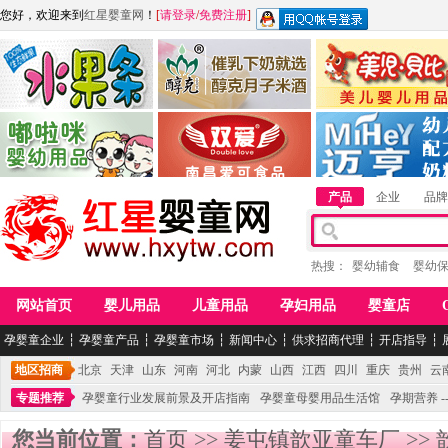
您好，欢迎来到
红星婴童网
！
[
请登录
/
免费注册
]
江西麦嘟嘟食品有限公司
江西醇之客月子米酒
惠州市美儿婴儿用品公
青岛嘟啦咪婴幼儿用品公司
南昌爱可食品科技有限公司
湖南迈亨母婴用品有限
产品
企业
品牌
热搜：
婴幼辅食
婴幼
网站首页
婴儿用品
儿童用品
孕妇用品
婴童店
孕婴童企业
┆
孕婴童产品
┆
孕婴童市场
┆
新闻中心
┆
供求招商代理
┆
开店指导
┆
地区招商
北京
天津
山东
河南
河北
内蒙
山西
江西
四川
重庆
贵州
云
专题推荐
孕婴童行业发展前景及开店指南
孕婴童母婴用品生活馆
孕期营养 -
您当前位置：
首页
>>
姜屯镇歆亚童车厂
>>