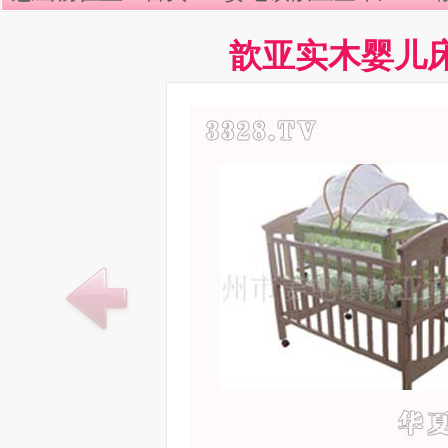
歆亚实木婴儿床