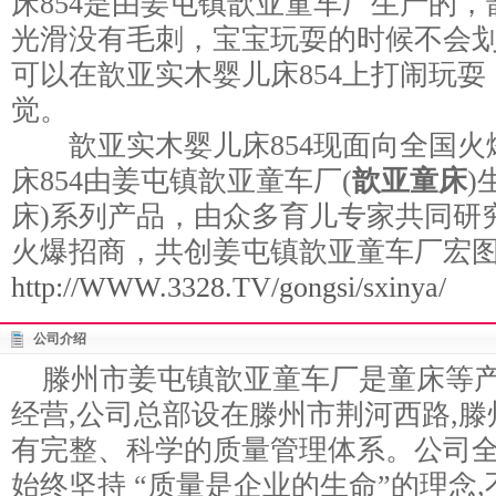
床854是由姜屯镇歆亚童车厂生产的，
光滑没有毛刺，宝宝玩耍的时候不会
可以在歆亚实木婴儿床854上打闹玩
觉。
歆亚实木婴儿床854现面向全国火
床854由姜屯镇歆亚童车厂(
歆亚童床
)
床)系列产品，由众多育儿专家共同研
火爆招商，共创姜屯镇歆亚童车厂宏
http://WWW.3328.TV/gongsi/sxinya/
公司介绍
滕州市姜屯镇歆亚童车厂是童床等产
经营,公司总部设在滕州市荆河西路,
有完整、科学的质量管理体系。公司
始终坚持 “质量是企业的生命”的理念