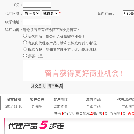
QQ：
代理区域：
-
*
意向产品：
联系地址：
详细内容：
请您填写留言或选择下列快捷留言：
我代理后，贵公司会提供哪些服务？
有意向代理该产品，请寄资料或给我打电话。
很感兴趣，想知道代理细节，请尽快联系我。
我要代理。
发布日期
客户名称
客户电话
意向产品
代理/经销
2017-11-18
刘先生
点击查看
全部产品
广西南
共有
1
条记录
每页显示
20
条
共
1
页
当前第
1
页
首