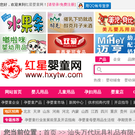
您好，欢迎来到
红星婴童网
！
[
请登录
/
免费注册
]
江西麦嘟嘟食品有限公司
江西醇之客月子米酒
惠州市美儿婴儿用品公
青岛嘟啦咪婴幼儿用品公司
南昌爱可食品科技有限公司
湖南迈亨母婴用品有限
产品
企业
品牌
热搜：
婴幼辅食
婴幼
网站首页
婴儿用品
儿童用品
孕妇用品
婴童店
孕婴童企业
┆
孕婴童产品
┆
孕婴童市场
┆
新闻中心
┆
供求招商代理
┆
开店指导
┆
地区招商
北京
天津
山东
河南
河北
内蒙
山西
江西
四川
重庆
贵州
云
专题推荐
孕婴童行业发展前景及开店指南
孕婴童母婴用品生活馆
孕期营养 -
您当前位置：
首页
>>
汕头万代玩具礼品有限