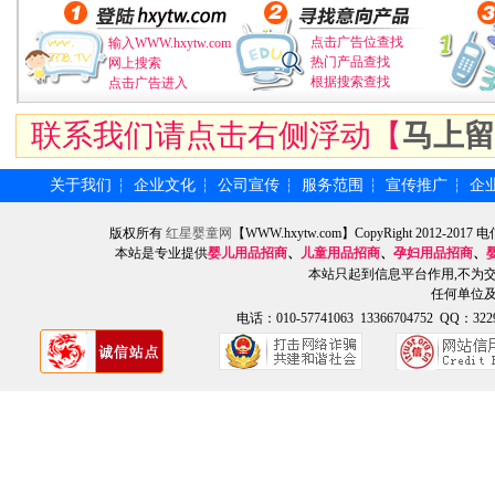
点击广告位查找
输入WWW.hxytw.com
热门产品查找
网上搜索
根据搜索查找
点击广告进入
联系我们请点击右侧浮动【
马上留
关于我们
企业文化
公司宣传
服务范围
宣传推广
企
┆
┆
┆
┆
┆
版权所有
红星婴童网
【WWW.hxytw.com】CopyRight 2012
本站是专业提供
婴儿用品招商
、
儿童用品招商
、
孕妇用品招商
、
本站只起到信息平台作用,不为
任何单位
电话：010-57741063 13366704752 QQ：3229