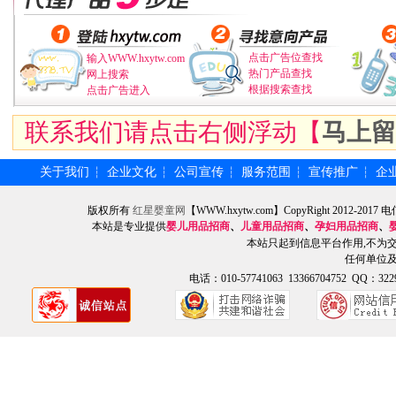
点击广告位查找
输入WWW.hxytw.com
热门产品查找
网上搜索
根据搜索查找
点击广告进入
联系我们请点击右侧浮动【
马上留
关于我们
企业文化
公司宣传
服务范围
宣传推广
企
┆
┆
┆
┆
┆
版权所有
红星婴童网
【WWW.hxytw.com】CopyRight 2012
本站是专业提供
婴儿用品招商
、
儿童用品招商
、
孕妇用品招商
、
本站只起到信息平台作用,不为
任何单位
电话：010-57741063 13366704752 QQ：3229