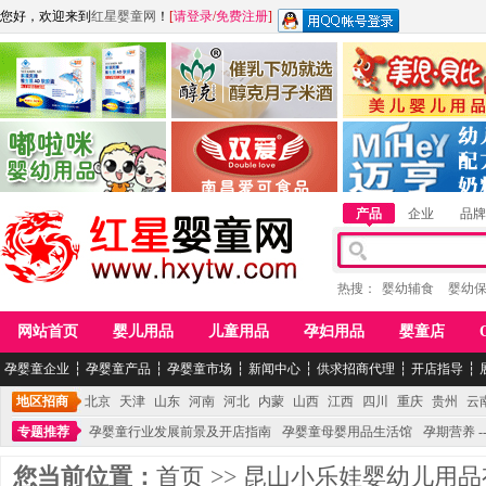
您好，欢迎来到
红星婴童网
！
[
请登录
/
免费注册
]
江西麦嘟嘟食品有限公司
江西醇之客月子米酒
惠州市美儿婴儿用品公
青岛嘟啦咪婴幼儿用品公司
南昌爱可食品科技有限公司
湖南迈亨母婴用品有限
产品
企业
品牌
热搜：
婴幼辅食
婴幼
网站首页
婴儿用品
儿童用品
孕妇用品
婴童店
孕婴童企业
┆
孕婴童产品
┆
孕婴童市场
┆
新闻中心
┆
供求招商代理
┆
开店指导
┆
地区招商
北京
天津
山东
河南
河北
内蒙
山西
江西
四川
重庆
贵州
云
专题推荐
孕婴童行业发展前景及开店指南
孕婴童母婴用品生活馆
孕期营养 -
您当前位置：
首页
>>
昆山小乐娃婴幼儿用品