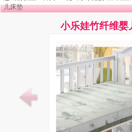
儿床垫
小乐娃竹纤维婴