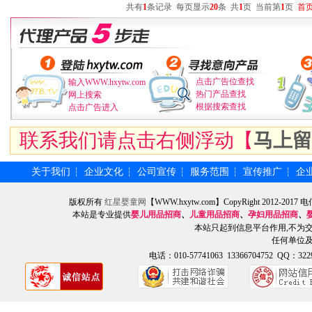
共有
1
条记录
每页显示
20
条
共
1
页
当前第
1
页
首
点击广告位查找
输入WWW.hxytw.com
热门产品查找
网上搜索
根据搜索查找
点击广告进入
联系我们请点击右侧浮动【
马上留
关于我们
企业文化
公司宣传
服务范围
宣传推广
企
┆
┆
┆
┆
┆
版权所有
红星婴童网
【WWW.hxytw.com】CopyRight 2012
本站是专业提供
婴儿用品招商
、
儿童用品招商
、
孕妇用品招商
、
本站只起到信息平台作用,不为
任何单位
电话：010-57741063 13366704752 QQ：3229