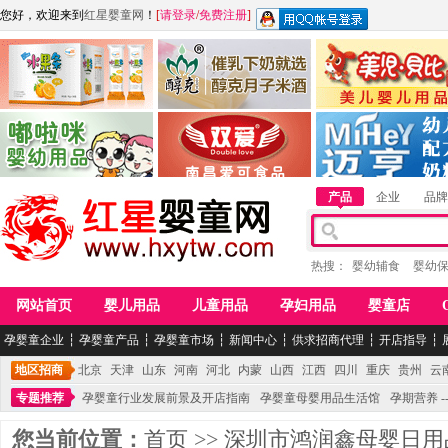
您好，欢迎来到
红星婴童网
！
[
请登录
/
免费注册
]
江西麦嘟嘟食品有限公司
江西醇之客月子米酒
惠州市美儿婴儿用品公
青岛嘟啦咪婴幼儿用品公司
南昌爱可食品科技有限公司
湖南迈亨母婴用品有限
产品
企业
品牌
热搜：
婴幼辅食
婴幼
网站首页
婴儿用品
儿童用品
孕妇用品
婴童店
孕婴童企业
┆
孕婴童产品
┆
孕婴童市场
┆
新闻中心
┆
供求招商代理
┆
开店指导
┆
地区招商
北京
天津
山东
河南
河北
内蒙
山西
江西
四川
重庆
贵州
云
专题推荐
孕婴童行业发展前景及开店指南
孕婴童母婴用品生活馆
孕期营养 -
您当前位置：
首页
>>
深圳市鸿润鑫母婴日用