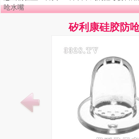
呛水嘴
矽利康硅胶防