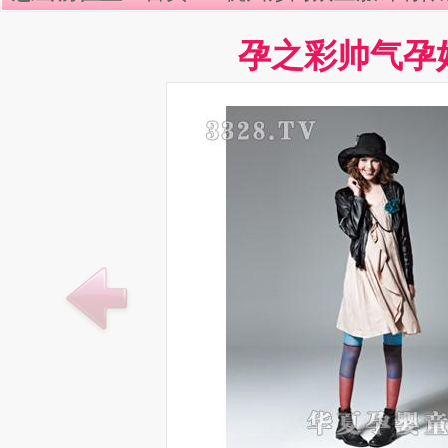
孕之彩帅气孕