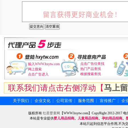
点击广告位查找
输入WWW.hxytw.com
热门产品查找
网上搜索
根据搜索查找
点击广告进入
联系我们请点击右侧浮动【
马上留
关于我们
企业文化
公司宣传
服务范围
宣传推广
企
┆
┆
┆
┆
┆
版权所有
红星婴童网
【WWW.hxytw.com】CopyRight 2012
本站是专业提供
婴儿用品招商
、
儿童用品招商
、
孕妇用品招商
、
本站只起到信息平台作用,不为