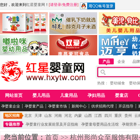
您好，欢迎来到
红星婴童网
！
[
请登录
/
免费注册
]
江西麦嘟嘟食品有限公司
江西醇之客月子米酒
惠州市美儿婴儿用品公
青岛嘟啦咪婴幼儿用品公司
南昌爱可食品科技有限公司
湖南迈亨母婴用品有限
产品
企业
品牌
热搜：
婴幼辅食
婴幼
网站首页
婴儿用品
儿童用品
孕妇用品
婴童店
孕婴童企业
┆
孕婴童产品
┆
孕婴童市场
┆
新闻中心
┆
供求招商代理
┆
开店指导
┆
地区招商
北京
天津
山东
河南
河北
内蒙
山西
江西
四川
重庆
贵州
云
专题推荐
孕婴童行业发展前景及开店指南
孕婴童母婴用品生活馆
孕期营养 -
您当前位置：
首页
>>
杭州形尚众至服饰有限