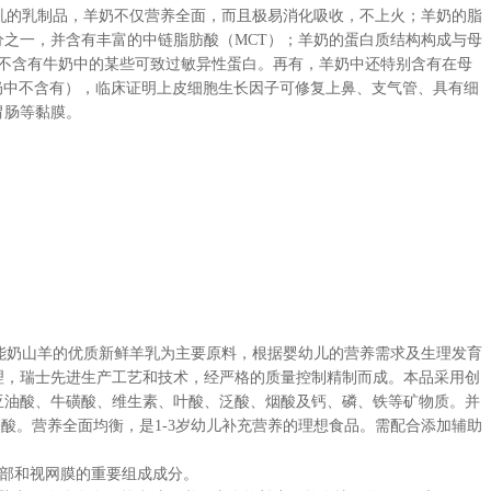
的乳制品，羊奶不仅营养全面，而且极易消化吸收，不上火；羊奶的脂
之一，并含有丰富的中链脂肪酸（MCT）；羊奶的蛋白质结构构成与母
且不含有牛奶中的某些可致过敏异性蛋白。再有，羊奶中还特别含有在母
奶中不含有），临床证明上皮细胞生长因子可修复上鼻、支气管、具有细
胃肠等黏膜。
奶山羊的优质新鲜羊乳为主要原料，根据婴幼儿的营养需求及生理发育
理，瑞士先进生产工艺和技术，经严格的质量控制精制而成。本品采用创
亚油酸、牛磺酸、维生素、叶酸、泛酸、烟酸及钙、磷、铁等矿物质。并
、氨基酸。营养全面均衡，是1-3岁幼儿补充营养的理想食品。需配合添加辅助
脑部和视网膜的重要组成成分。