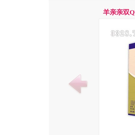
羊亲亲双Q