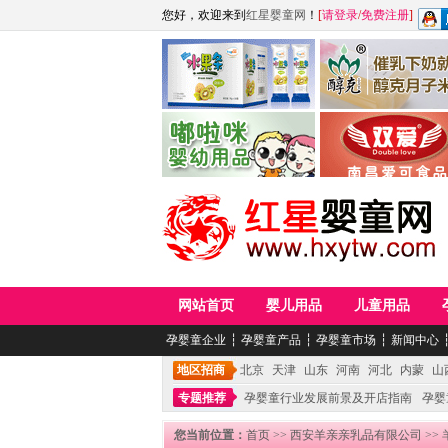
您好，欢迎来到
红星婴童网
！
[
请登录
/
免费注册
]
江西麦嘟嘟食品有限公司
江西醇之客月子米
青岛嘟啦咪婴幼儿用品公司
南昌爱可食品科技有限
网站首页
婴儿用品
儿童用品
孕婴童企业
┆
孕婴童产品
┆
孕婴童市场
┆
新闻中心
地区招商
北京
天津
山东
河南
河北
内蒙
山
专题推荐
孕婴童行业发展前景及开店指南
孕婴
您当前位置：
首页
>>
西安羊亲亲乳品有限公司
>>