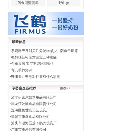
药食同源营养
野山参
最新信息
·
孕妈咪应及时关注分泌物减少、阴道干燥等
·
教妈咪轻松应对宝宝五种腹痛
·
冬季果蔬 宝宝不能吃哪些？
·
育儿喂养知识
·
鞋服业并购潮对行业有什么影响
孕婴童企业推荐
更多>>
·
济宁伊诺尔妇幼用品有限公司
·
黑龙江乾润食品有限责任公司
·
澄海区集世嘉工艺玩具厂
·
邯郸市康鑫食品有限公司
·
汕头市澄海区莲下鹏兴玩具厂
·
广州市雅爱韩有限公司