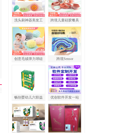
洗头刷神器美发工
跨境儿童硅胶餐具
创意毛绒弹力球硅
跨境Sensor
畅别婴幼儿六联益
优创软件开发一站