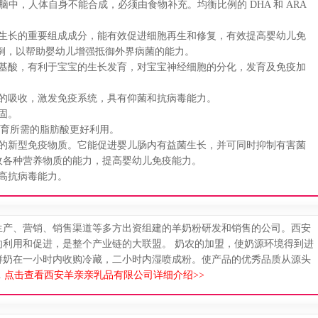
中，人体自身不能合成，必须由食物补充。均衡比例的 DHA 和 ARA
生长的重要组成成分，能有效促进细胞再生和修复，有效提高婴幼儿免
例，以帮助婴幼儿增强抵御外界病菌的能力。
基酸，有利于宝宝的生长发育，对宝宝神经细胞的分化，发育及免疫加
的吸收，激发免疫系统，具有仰菌和抗病毒能力。
固。
发育所需的脂肪酸更好利用。
的新型免疫物质。它能促进婴儿肠内有益菌生长，并可同时抑制有害菌
收各种营养物质的能力，提高婴幼儿免疫能力。
高抗病毒能力。
生产、营销、销售渠道等多方出资组建的羊奶粉研发和销售的公司。西安
的利用和促进，是整个产业链的大联盟。 奶农的加盟，使奶源环境得到进
鲜奶在一小时内收购冷藏，二小时内湿喷成粉。使产品的优秀品质从源头
.
点击查看西安羊亲亲乳品有限公司详细介绍>>