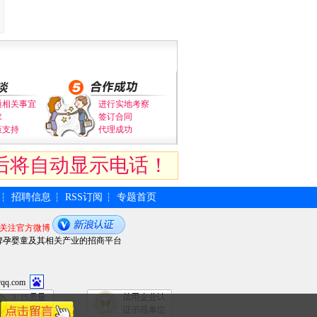
通相关事宜
进行实地考察
求
签订合同
策支持
代理成功
后将自动显示电话！
招聘信息
RSS订阅
专题首页
┆
┆
┆
关注官方微博
牌孕婴童及其相关产业的招商平台
qq.com
！