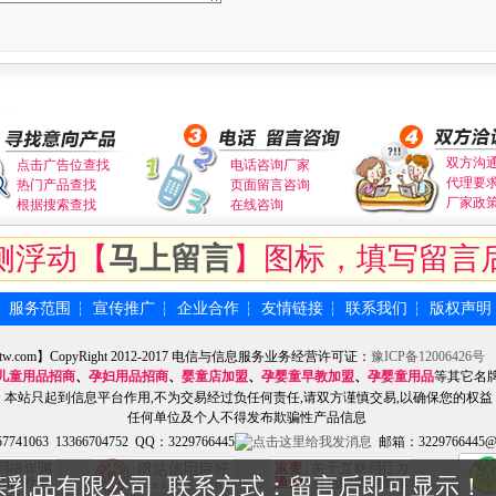
双方沟
点击广告位查找
电话咨询厂家
代理要
热门产品查找
页面留言咨询
厂家政
根据搜索查找
在线咨询
侧浮动【
马上留言
】图标，填写留言
服务范围
宣传推广
企业合作
友情链接
联系我们
版权声明
┆
┆
┆
┆
┆
┆
tw.com】CopyRight 2012-2017 电信与信息服务业务经营许可证：
豫ICP备12006426号
儿童用品招商
、
孕妇用品招商
、
婴童店加盟
、
孕婴童早教加盟
、
孕婴童用品
等其它名
本站只起到信息平台作用,不为交易经过负任何责任,请双方谨慎交易,以确保您的权益
任何单位及个人不得发布欺骗性产品信息
741063 13366704752 QQ：3229766445
邮箱：3229766445@
亲乳品有限公司 联系方式：留言后即可显示