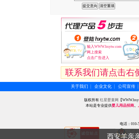
输入WWW.hxytw.com
网上搜索
点击广告进入
联系我们请点击右
关于我们
企业文化
公司宣传
┆
┆
版权所有
红星婴童网
【WWW.hxy
本站是专业提供
婴儿用品招商
、
电话：010-57
西安羊亲