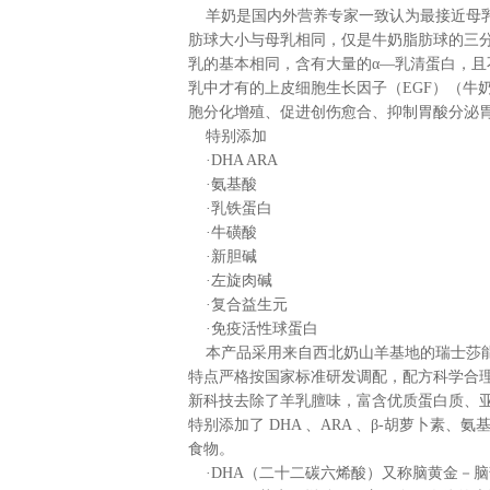
羊奶是国内外营养专家一致认为最接近母乳
肪球大小与母乳相同，仅是牛奶脂肪球的三分
乳的基本相同，含有大量的α—乳清蛋白，
乳中才有的上皮细胞生长因子（EGF）（牛
胞分化增殖、促进创伤愈合、抑制胃酸分泌
特别添加
·DHA ARA
·氨基酸
·乳铁蛋白
·牛磺酸
·新胆碱
·左旋肉碱
·复合益生元
·免疫活性球蛋白
本产品采用来自西北奶山羊基地的瑞士莎能
特点严格按国家标准研发调配，配方科学合
新科技去除了羊乳膻味，富含优质蛋白质、
特别添加了 DHA 、ARA 、β-胡萝卜素
食物。
·DHA（二十二碳六烯酸）又称脑黄金－