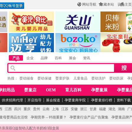
网站导航
收藏本站
设为主页
酒
惠州市美儿婴儿用品公司
陕西关山乳业有限公司
江西贝棒儿童
公司
湖南迈亨母婴用品有限公司
香港欧嘻高婴童用品公司
常熟市婴爵电子商
产品
企业
品牌
百科
展会
资讯
热搜：
婴幼辅食
婴幼保健
婴童护肤
儿童食品
婴幼洗护
婴幼防尿
孕
孕妇用品
婴童店
OEM
育儿百科
孕婴童展
孕婴童
┆
供求招商代理
┆
开店指导
┆
展会报道
┆
孕婴童商学院
┆
孕婴童排行榜
┆
资料下载
西
江西
四川
重庆
贵州
云南
上海
江苏
安徽
浙江
甘肃
福建
湖北
湖南
广
童母婴用品生活馆
孕期营养 -- 钙很重要？
孕婴童行业产品广告聚集
孕婴童品牌
 羊亲亲双Q益智幼儿配方羊奶粉3段盒装