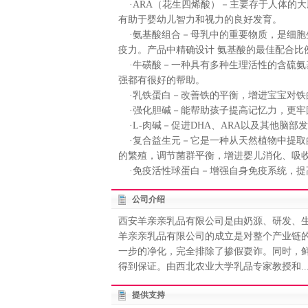
·ARA（花生四烯酸）－主要存于人体的大脑
有助于婴幼儿智力和视力的良好发育。
·氨基酸组合－母乳中的重要物质，是细胞
疫力。产品中精确设计 氨基酸的最佳配合比
·牛磺酸－一种具有多种生理活性的含硫氨
强都有很好的帮助。
·乳铁蛋白－改善铁的平衡，增进宝宝对铁
·强化胆碱－能帮助孩子提高记忆力，更牢
·L-肉碱－促进DHA、ARA以及其他脑部
·复合益生元－它是一种从天然植物中提取
的繁殖，调节菌群平衡，增进婴儿消化、吸
·免疫活性球蛋白－增强自身免疫系统，提
公司介绍
西安羊亲亲乳品有限公司是由奶源、研发、
羊亲亲乳品有限公司的成立是对整个产业链
一步的净化，完全排除了掺假耍诈。同时，
得到保证。由西北农业大学乳品专家教授和..
提供支持