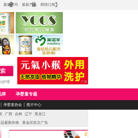
最新公司
最新产品
商情订阅
食品
上海怡氏食品科技有限公司
务公司
湖南美滋生物科技有限公司
妇护理
品牌
孕婴童专题
┆
孕婴童协会
┆
图片中心
东
广西
吉林
辽宁
黑龙江
产品最新价格
黄金区软文广告