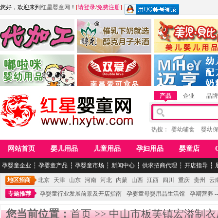
您好，欢迎来到
红星婴童网
！
[
请登录
/
免费注册
]
江西麦嘟嘟食品有限公司
江西醇之客月子米酒
惠州市美儿婴儿用品公
青岛嘟啦咪婴幼儿用品公司
南昌爱可食品科技有限公司
湖南迈亨母婴用品有限
产品
企业
品牌
热搜：
婴幼辅食
婴幼
网站首页
婴儿用品
儿童用品
孕妇用品
婴童店
孕婴童企业
┆
孕婴童产品
┆
孕婴童市场
┆
新闻中心
┆
供求招商代理
┆
开店指导
┆
地区招商
北京
天津
山东
河南
河北
内蒙
山西
江西
四川
重庆
贵州
云
专题推荐
孕婴童行业发展前景及开店指南
孕婴童母婴用品生活馆
孕期营养 -
您当前位置：
首页
>>
中山市板芙镇宏溢制衣