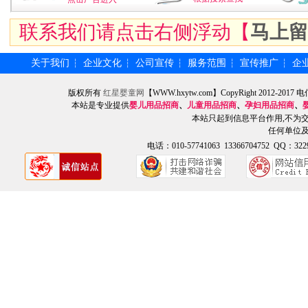
联系我们请点击右侧浮动【
马上留
关于我们
企业文化
公司宣传
服务范围
宣传推广
企
┆
┆
┆
┆
┆
版权所有
红星婴童网
【WWW.hxytw.com】CopyRight 2012
本站是专业提供
婴儿用品招商
、
儿童用品招商
、
孕妇用品招商
、
本站只起到信息平台作用,不为
任何单位
电话：010-57741063 13366704752 QQ：3229