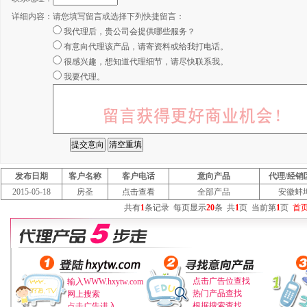
详细内容：
请您填写留言或选择下列快捷留言：
我代理后，贵公司会提供哪些服务？
有意向代理该产品，请寄资料或给我打电话。
很感兴趣，想知道代理细节，请尽快联系我。
我要代理。
发布日期
客户名称
客户电话
意向产品
代理/经销
2015-05-18
房圣
点击查看
全部产品
安徽蚌
共有
1
条记录
每页显示
20
条
共
1
页
当前第
1
页
首
点击广告位查找
输入WWW.hxytw.com
热门产品查找
网上搜索
根据搜索查找
点击广告进入