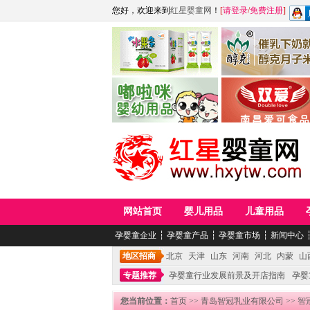
您好，欢迎来到
红星婴童网
！
[
请登录
/
免费注册
]
江西麦嘟嘟食品有限公司
江西醇之客月子米
青岛嘟啦咪婴幼儿用品公司
南昌爱可食品科技有限
网站首页
婴儿用品
儿童用品
孕婴童企业
┆
孕婴童产品
┆
孕婴童市场
┆
新闻中心
地区招商
北京
天津
山东
河南
河北
内蒙
山
专题推荐
孕婴童行业发展前景及开店指南
孕婴
您当前位置：
首页
>>
青岛智冠乳业有限公司
>> 智