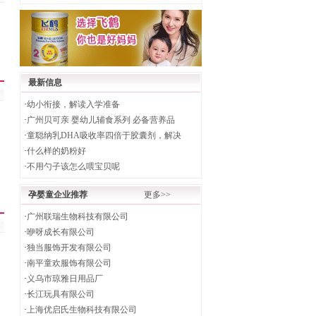
最新信息
·
幼小衔接，解读入学准备
·
广州贝可亲 婴幼儿辅食系列 必备营养品
·
童聪纳乳DHA吸收率四倍于胶囊剂，解决
·
什么样的奶粉好
·
不用勺子该怎么喂宝贝呢
孕婴童企业推荐
更多>>
·
广州联瑞生物科技有限公司
·
咿呀成长有限公司
·
独当服饰开发有限公司
·
南平童欢服饰有限公司
·
义乌市琼雅日用品厂
·
长江玩具有限公司
·
上海优启氏生物科技有限公司