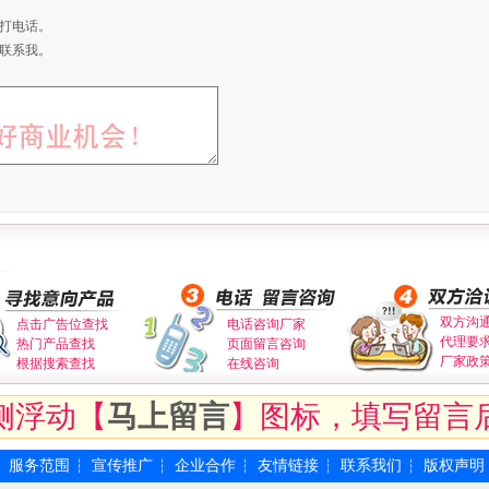
打电话。
联系我。
双方沟
点击广告位查找
电话咨询厂家
代理要
热门产品查找
页面留言咨询
厂家政
根据搜索查找
在线咨询
侧浮动【
马上留言
】图标，填写留言
服务范围
宣传推广
企业合作
友情链接
联系我们
版权声明
┆
┆
┆
┆
┆
┆