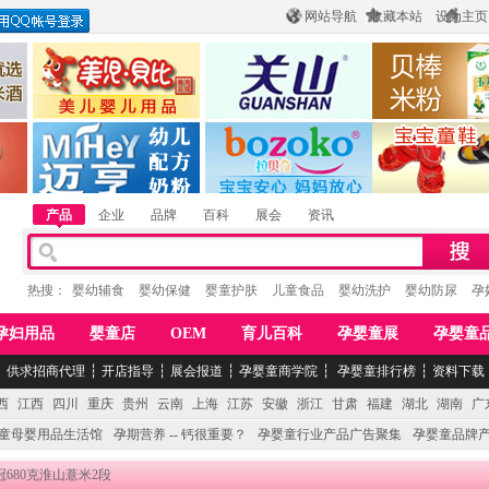
网站导航
收藏本站
设为主页
酒
惠州市美儿婴儿用品公司
陕西关山乳业有限公司
江西贝棒儿童
公司
湖南迈亨母婴用品有限公司
香港欧嘻高婴童用品公司
常熟市婴爵电子商
产品
企业
品牌
百科
展会
资讯
热搜：
婴幼辅食
婴幼保健
婴童护肤
儿童食品
婴幼洗护
婴幼防尿
孕
孕妇用品
婴童店
OEM
育儿百科
孕婴童展
孕婴童
┆
供求招商代理
┆
开店指导
┆
展会报道
┆
孕婴童商学院
┆
孕婴童排行榜
┆
资料下载
西
江西
四川
重庆
贵州
云南
上海
江苏
安徽
浙江
甘肃
福建
湖北
湖南
广
童母婴用品生活馆
孕期营养 -- 钙很重要？
孕婴童行业产品广告聚集
孕婴童品牌
冠680克淮山薏米2段