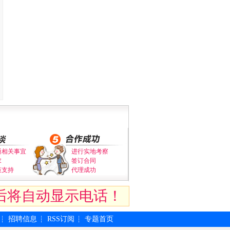
通相关事宜
进行实地考察
求
签订合同
策支持
代理成功
后将自动显示电话！
招聘信息
RSS订阅
专题首页
┆
┆
┆