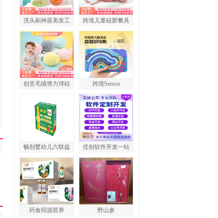
洗头刷神器美发工
跨境儿童硅胶餐具
创意毛绒弹力球硅
跨境Sensor
畅别婴幼儿六联益
优创软件开发一站
药食同源营养
野山参