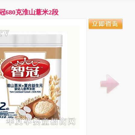
冠680克淮山薏米2段