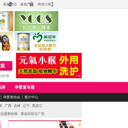
最新公司
最新产品
商情订阅
食品
上海怡氏食品科技有限公司
务公司
湖南美滋生物科技有限公司
妇护理
品牌
孕婴童专题
┆
孕婴童协会
┆
图片中心
东
广西
吉林
辽宁
黑龙江
产品最新价格
黄金区软文广告