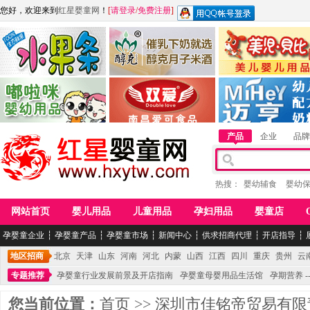
您好，欢迎来到
红星婴童网
！
[
请登录
/
免费注册
]
江西麦嘟嘟食品有限公司
江西醇之客月子米酒
惠州市美儿婴儿用品公
青岛嘟啦咪婴幼儿用品公司
南昌爱可食品科技有限公司
湖南迈亨母婴用品有限
产品
企业
品牌
热搜：
婴幼辅食
婴幼
网站首页
婴儿用品
儿童用品
孕妇用品
婴童店
孕婴童企业
┆
孕婴童产品
┆
孕婴童市场
┆
新闻中心
┆
供求招商代理
┆
开店指导
┆
地区招商
北京
天津
山东
河南
河北
内蒙
山西
江西
四川
重庆
贵州
云
专题推荐
孕婴童行业发展前景及开店指南
孕婴童母婴用品生活馆
孕期营养 -
您当前位置：
首页
>>
深圳市佳铭帝贸易有限