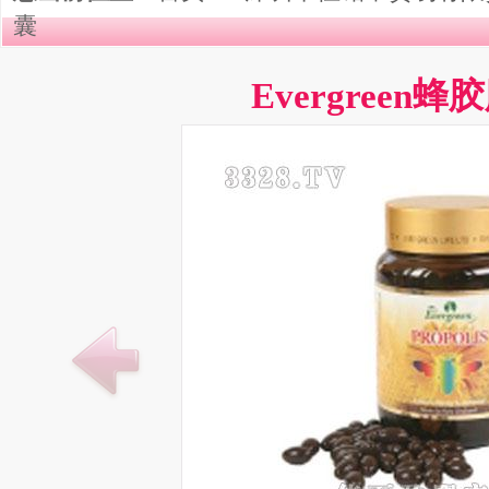
囊
Evergreen蜂