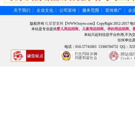
关于我们
企业文化
公司宣传
服务范围
宣传推广
企
┆
┆
┆
┆
┆
版权所有
红星婴童网
【WWW.hxytw.com】CopyRight 2012
本站是专业提供
婴儿用品招商
、
儿童用品招商
、
孕妇用品招商
、
本站只起到信息平台作用,不为
任何单位
电话：010-57741063 13366704752 QQ：3229