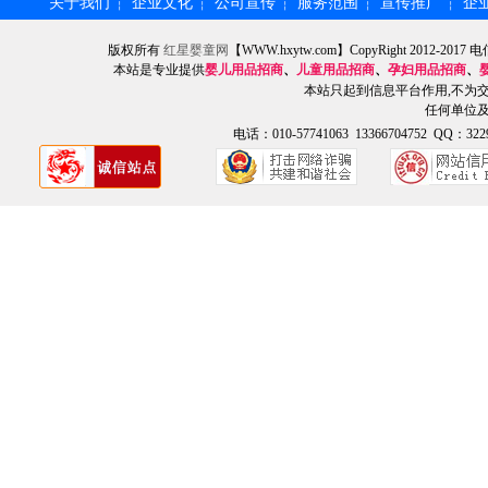
关于我们
企业文化
公司宣传
服务范围
宣传推广
企
┆
┆
┆
┆
┆
版权所有
红星婴童网
【WWW.hxytw.com】CopyRight 2012
本站是专业提供
婴儿用品招商
、
儿童用品招商
、
孕妇用品招商
、
本站只起到信息平台作用,不为
任何单位
电话：010-57741063 13366704752 QQ：3229