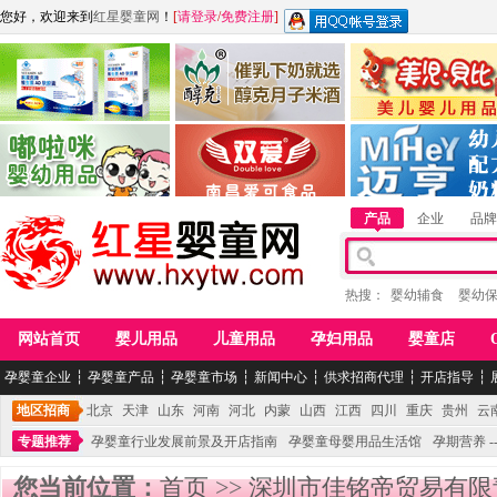
您好，欢迎来到
红星婴童网
！
[
请登录
/
免费注册
]
江西麦嘟嘟食品有限公司
江西醇之客月子米酒
惠州市美儿婴儿用品公
青岛嘟啦咪婴幼儿用品公司
南昌爱可食品科技有限公司
湖南迈亨母婴用品有限
产品
企业
品牌
热搜：
婴幼辅食
婴幼
网站首页
婴儿用品
儿童用品
孕妇用品
婴童店
孕婴童企业
┆
孕婴童产品
┆
孕婴童市场
┆
新闻中心
┆
供求招商代理
┆
开店指导
┆
地区招商
北京
天津
山东
河南
河北
内蒙
山西
江西
四川
重庆
贵州
云
专题推荐
孕婴童行业发展前景及开店指南
孕婴童母婴用品生活馆
孕期营养 -
您当前位置：
首页
>>
深圳市佳铭帝贸易有限