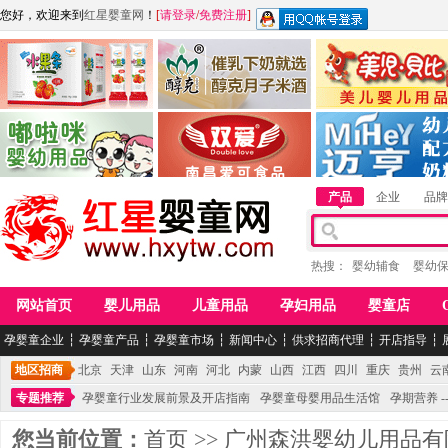
您好，欢迎来到
红星婴童网
！
[
请登录
/
免费注册
]
江西麦嘟嘟食品有限公司
江西醇之客月子米酒
惠州市美儿婴儿用品公
青岛嘟啦咪婴幼儿用品公司
南昌爱可食品科技有限公司
湖南迈亨母婴用品有限
产品
企业
品牌
热搜：
婴幼辅食
婴幼
网站首页
婴儿用品
儿童用品
孕妇用品
婴童店
孕婴童企业
┆
孕婴童产品
┆
孕婴童市场
┆
新闻中心
┆
供求招商代理
┆
开店指导
┆
地区招商
北京
天津
山东
河南
河北
内蒙
山西
江西
四川
重庆
贵州
云
专题推荐
孕婴童行业发展前景及开店指南
孕婴童母婴用品生活馆
孕期营养 -
您当前位置：
首页
>>
广州森洪婴幼儿用品有