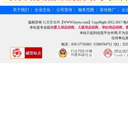
关于我们
企业文化
公司宣传
服务范围
宣传推广
企
┆
┆
┆
┆
┆
版权所有
红星婴童网
【WWW.hxytw.com】CopyRight 2012
本站是专业提供
婴儿用品招商
、
儿童用品招商
、
孕妇用品招商
、
本站只起到信息平台作用,不为
任何单位
电话：010-57741063 13366704752 QQ：3229