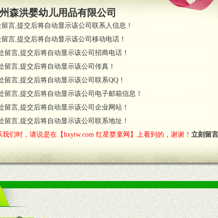
员全程跟踪服务，以确保产品顺利销售。
州森洪婴幼儿用品有限公司
职的业务代表及终端导购支持。
处留言,提交后将自动显示该公司联系人信息！
处留言,提交后将自动显示该公司移动电话！
货政策。
处留言,提交后将自动显示该公司招商电话！
调换政策。
处留言,提交后将自动显示该公司传真！
处留言,提交后将自动显示该公司联系QQ！
处留言,提交后将自动显示该公司电子邮箱信息！
对代理商负责的态度，我们将及时回复您的疑问。
处留言,提交后将自动显示该公司企业网站！
费者意见反馈，我们予以及时受理记录并合理妥善解决。
您诊断、分析市场，及时收编销售效果显着的案例，与您共商启动市场。
处留言,提交后将自动显示该公司联系地址！
我们时，请说是在【hxytw.com 红星婴童网】上看到的，谢谢！
立刻留
售渠道。
的流通渠道，孕婴童渠道，医药渠道并为之提供配送服务。
意识和配合意识。