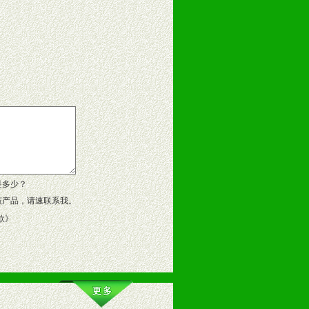
告操作手册、专柜咨询手册等各种市
、假货。
作方案。
是多少？
该产品，请速联系我。
款
》