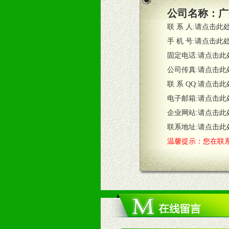
3、根据市场需要，派驻区域销售人
公司名称：
广
4、根据市场情况公司给予专职或兼
联 系 人:
请点击此
五、退换货制度
手 机 号:
请点击此
1、给予前期市场操作一定比例退换
固定电话:
请点击此
2、对于临期，滞销品给予一定比例
公司传真:
请点击此
联 系 QQ:
请点击此
六、服务优势
电子邮箱:
请点击此
1、完善的信息服务咨询中心：本着
企业网站:
请点击此
2、售后服务：突发性产品问题或消
3、我们时刻整理各区销售情况，帮
联系地址:
请点击此
温馨提示：您在联系
七、招商代理（全国各地）
1、认同我们的经营理念。
2、具备较好商业信誉和资金实力。
3、具备区域内良好的终端网点和销
4、具备一定业务团队能力覆盖区域
5、具备较强的市场操作意识，投入