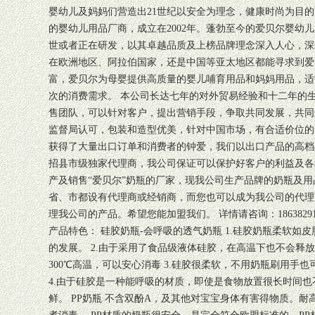
婴幼儿及妈妈们营造出21世纪以安全为理念，健康时尚为目的
的婴幼儿用品厂商，成立在2002年。蓬勃至今的爱贝尔婴幼
世或者正在研发，以其卓越品质及上榜品牌理念深入人心，深
在欧洲地区、阿拉伯国家，还是中国等亚太地区都能寻求到爱
富，爱贝尔为母婴提供高质量的婴儿哺育用品和妈妈用品，适
次的消费需求。 本公司长达七年的对外贸易经验和十二年的
售团队，可以针对客户，提出营销手段，争取共同发展，共同
监督局认可，包装和造型优美，针对中国市场，有合适价位的
获得了大量出口订单和消费者的钟爱，我们以出口产品的高档
招县市级独家代理商，我公司保证可以保护好客户的利益及各
产及销售“爱贝尔”奶瓶的厂家，现我公司生产品牌的奶瓶及用品
省、市都设有代理商或经销商，而您也可以成为我公司的代理
理我公司的产品。希望您能加盟我们。 详情请咨询：1863829123
产品特色： 硅胶奶瓶-会呼吸的透气奶瓶 1.硅胶奶瓶柔软如
的发展。 2.由于采用了食品级液体硅胶，在高温下也不会释
300℃高温，可以安心消毒 3.硅胶很柔软，不用奶瓶刷用手
4.由于硅胶是一种能呼吸的材质，即使是食物放置很长时间
鲜。 PP奶瓶 不含双酚A，及其他对宝宝身体有害得物质。