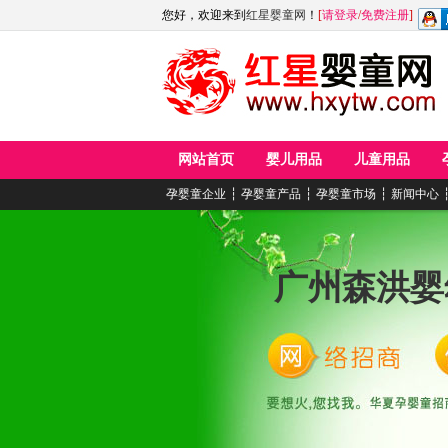
您好，欢迎来到
红星婴童网
！
[
请登录
/
免费注册
]
网站首页
婴儿用品
儿童用品
孕婴童企业
┆
孕婴童产品
┆
孕婴童市场
┆
新闻中心
广州森洪婴