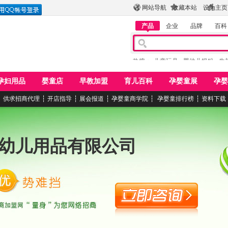
网站导航
收藏本站
设为主页
产品
企业
品牌
百科
热搜：
儿童玩具
婴幼儿奶粉
牛
孕妇用品
婴童店
早教加盟
育儿百科
孕婴童展
孕婴
┆
供求招商代理
┆
开店指导
┆
展会报道
┆
孕婴童商学院
┆
孕婴童排行榜
┆
资料下载
幼儿用品有限公司