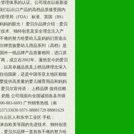
全管理体系的认证。公司现在以崭新姿
我们以出口产品的高档品质接受国内
理局（FDA） 标准、英国（BS）
剔妈妈的眼光！ 爱贝尔品牌介绍：爱贝
进技术、独特创意及安全理念注入产
不倦的努力给婴幼儿及妈妈们营造出
贝尔牌贵族婴幼儿用品系列（高档）是
国外一线品牌产品质量相同，进口原
商，成立在2002年。蓬勃至今的爱贝
，以其卓越品质及上榜品牌理念深入
拉伯国家，还是中国等亚太地区都能
婴提供高质量的婴儿哺育用品和妈妈
爱贝尔宣传语： 上榜品牌 值得信赖
尔 奶瓶 公司现面向全国诚招各县市级
0-883-6693 广州销售热线（南
3030 0371-88881729 88881629
市白云区人和东华工业区 手机：
最早将来自欧美等国的先进技术、独特创意
，爱贝尔品牌一直孜孜不倦的努力给