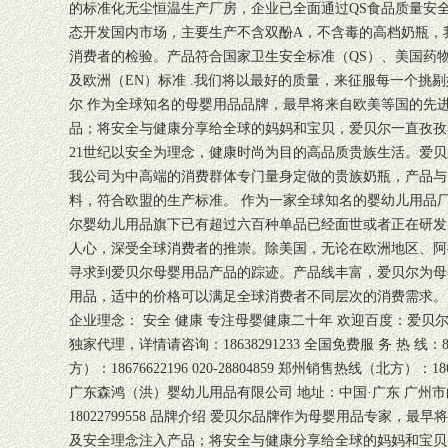
的标准化无尘恒温生产厂房，企业已全面通过QS食品质量安
态开发国内市场，主要生产不含双酚A，不含毒的高档奶瓶，
消费者的检验。产品符合国家卫生安全标准（QS）、美国药物管
及欧洲（EN）标准 .我们将以最好的质量，来征服每一个挑
尔 作为全球知名的母婴用品品牌，最早将来自欧美等国的先
品；将安全与健康分享给全球的妈妈和宝贝，爱贝尔一直孜孜
21世纪以安全为理念，健康时尚为目的高品质贵族生活。爱
我公司为中高端的消费群体专门量身定做的贵族奶瓶，产品与
料，符合欧盟的生产标准。 作为一家全球知名的婴幼儿用品厂
尔婴幼儿用品旗下已有超过六百种单品已经面世或者正在研发
人心，深受全球消费者的推崇。除美国，无论在欧洲地区、阿
寻求到爱贝尔母婴用品产品的踪迹。产品线丰富，爱贝尔为母
用品，适中的价格可以满足全球消费者不同层次的消费需求。 
企业理念： 安全 健康 专注母婴健康二十年 欢迎百度：爱贝
独家代理，详情请咨询：18638291233 全国免费服 务 热 线：80
方）：18676622196 020-28804859 郑州销售热线（北方）：1863713
广东森鸿（洪）婴幼儿用品有限公司 地址：中国·广东 广州
18022799558 品牌介绍 爱贝尔品牌作为母婴用品专家，
及安全理念注入产品；将安全与健康分享给全球的妈妈和宝贝