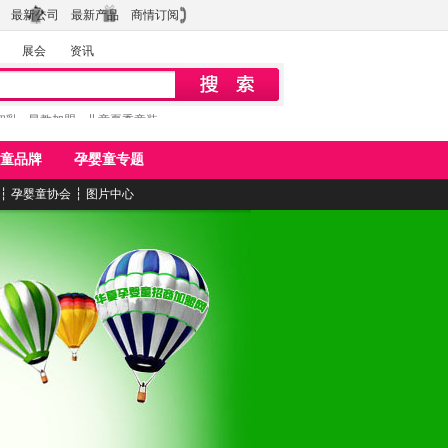
最新公司
最新产品
商情订阅
展会
资讯
初乳
早教加盟
儿童夏季童装
童品牌
孕婴童专题
┆
孕婴童协会
┆
图片中心