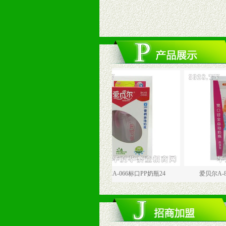
PP奶瓶15
爱贝尔A-066标口PP奶瓶24
爱贝尔A-8001宽口PP奶