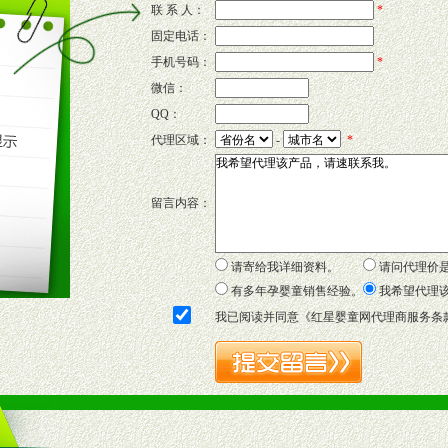
联 系 人：
*
固定电话：
的新需求及适应市场变化。
手机号码：
*
微信：
QQ：
P宣传画、三折页及宣传礼品全面配赠，免费提供软硬性平面广告、电台广
代理区域：
-
*
套合法经营手续，采取统一底价供货、严格保证区域市场独占，杜绝串货
留言内容：
证明复印件，财务以帐单，税务发票，产品质量报告检测单，产品批号；
方案，专家顾问团提供专柜、社区、HS、名人营销等各种模式市场实战操
年终完成任务返利。
请寄给我详细资料。
请问代理价
务，提供企划、咨询、培训等企业售后服务。
有多年孕婴童销售经验。
我希望代理
保障制度，使经销商市场操作全程无忧。
我已阅读并同意《
红星婴童网代理商服务条
品或保健食品相关渠道者。
好的商业道德，良好的商誉，良好的市场网络的公司及销售自然人。
一最低零售价销售，保证良性的价格体系，保证均衡的利润体系。
业信誉，具备地理区位优势。