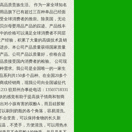
高品质贵族生活。 作为一家全球知名
儿用品旗下已有超过三百种单品已经面
受全球消费者的推崇。除美国，无论
贝尔母婴用品产品的踪迹。产品线丰
中的价格可以满足全球消费者不同层
生产经验，积累了大量的高级技术及销
进步。本公司产品质量获得国家质量
产品。公司产品以质量好，价格合适
品质接受国内消费者的检验。 公司现
种需求。我公司是全国唯一的一家生
系列共150多个品种。在全国20多个
商或经销商，现我公司向全国诚征代
3 驻郑州办事处电话：13503718331
皮肤的感觉有助于提高孩子情商和智商
放出对小孩有害的双酚A，而且硅胶耐
也可以刷到奶瓶的各个角落，容易清洗。
也不会变质，可以保持食物的长久新
耐高温，不烫手，方便清洗，可以用热水