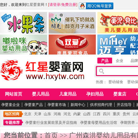
您好，欢迎来到
红星婴童网
！
[
请登录
/
免费注册
]
江西麦嘟嘟食品有限公司
江西醇之客月子米酒
惠州市美儿婴儿用品公
青岛嘟啦咪婴幼儿用品公司
南昌爱可食品科技有限公司
湖南迈亨母婴用品有限
产品
企业
品牌
热搜：
婴幼辅食
婴幼
网站首页
婴儿用品
儿童用品
孕妇用品
婴童店
孕婴童企业
┆
孕婴童产品
┆
孕婴童市场
┆
新闻中心
┆
供求招商代理
┆
开店指导
┆
地区招商
北京
天津
山东
河南
河北
内蒙
山西
江西
四川
重庆
贵州
云
专题推荐
孕婴童行业发展前景及开店指南
孕婴童母婴用品生活馆
孕期营养 -
您当前位置：
首页
>>
广州森洪婴幼儿用品有