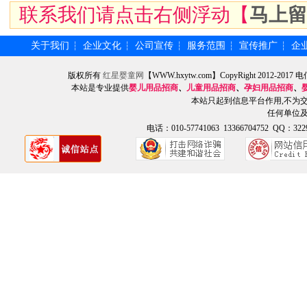
联系我们请点击右侧浮动【
马上留
关于我们
企业文化
公司宣传
服务范围
宣传推广
企
┆
┆
┆
┆
┆
版权所有
红星婴童网
【WWW.hxytw.com】CopyRight 2012
本站是专业提供
婴儿用品招商
、
儿童用品招商
、
孕妇用品招商
、
本站只起到信息平台作用,不为
任何单位
电话：010-57741063 13366704752 QQ：3229