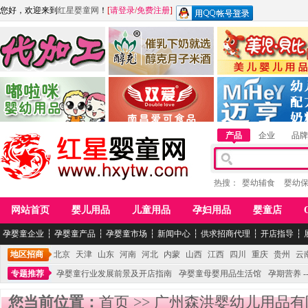
您好，欢迎来到
红星婴童网
！
[
请登录
/
免费注册
]
江西麦嘟嘟食品有限公司
江西醇之客月子米酒
惠州市美儿婴儿用品公
青岛嘟啦咪婴幼儿用品公司
南昌爱可食品科技有限公司
湖南迈亨母婴用品有限
产品
企业
品牌
热搜：
婴幼辅食
婴幼
网站首页
婴儿用品
儿童用品
孕妇用品
婴童店
孕婴童企业
┆
孕婴童产品
┆
孕婴童市场
┆
新闻中心
┆
供求招商代理
┆
开店指导
┆
地区招商
北京
天津
山东
河南
河北
内蒙
山西
江西
四川
重庆
贵州
云
专题推荐
孕婴童行业发展前景及开店指南
孕婴童母婴用品生活馆
孕期营养 -
您当前位置：
首页
>>
广州森洪婴幼儿用品有