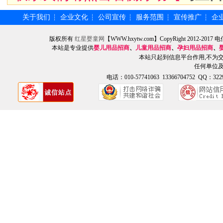
关于我们
企业文化
公司宣传
服务范围
宣传推广
企
┆
┆
┆
┆
┆
版权所有
红星婴童网
【WWW.hxytw.com】CopyRight 2012
本站是专业提供
婴儿用品招商
、
儿童用品招商
、
孕妇用品招商
、
本站只起到信息平台作用,不为
任何单位
电话：010-57741063 13366704752 QQ：3229