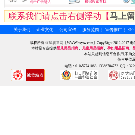
根据搜索查找
点击广告进入
联系我们请点击右侧浮动【
马上留
关于我们
企业文化
公司宣传
服务范围
宣传推广
企
┆
┆
┆
┆
┆
版权所有
红星婴童网
【WWW.hxytw.com】CopyRight 2012
本站是专业提供
婴儿用品招商
、
儿童用品招商
、
孕妇用品招商
、
本站只起到信息平台作用,不为
任何单位
电话：010-57741063 13366704752 QQ：3229