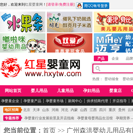
您好，欢迎来到
红星婴童网
！
[
请登录
/
免费注册
]
江西麦嘟嘟食品有限公司
江西醇之客月子米酒
惠州市美儿婴儿用品公
青岛嘟啦咪婴幼儿用品公司
南昌爱可食品科技有限公司
湖南迈亨母婴用品有限
产品
企业
品牌
热搜：
婴幼辅食
婴幼
网站首页
婴儿用品
儿童用品
孕妇用品
婴童店
孕婴童企业
┆
孕婴童产品
┆
孕婴童市场
┆
新闻中心
┆
供求招商代理
┆
开店指导
┆
地区招商
北京
天津
山东
河南
河北
内蒙
山西
江西
四川
重庆
贵州
云
专题推荐
孕婴童行业发展前景及开店指南
孕婴童母婴用品生活馆
孕期营养 -
您当前位置：
首页
>>
广州森洪婴幼儿用品有