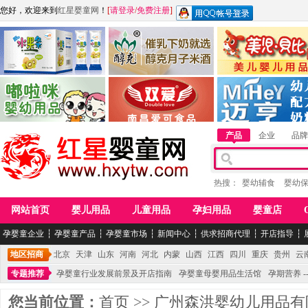
您好，欢迎来到
红星婴童网
！
[
请登录
/
免费注册
]
江西麦嘟嘟食品有限公司
江西醇之客月子米酒
惠州市美儿婴儿用品公
青岛嘟啦咪婴幼儿用品公司
南昌爱可食品科技有限公司
湖南迈亨母婴用品有限
产品
企业
品牌
热搜：
婴幼辅食
婴幼
网站首页
婴儿用品
儿童用品
孕妇用品
婴童店
孕婴童企业
┆
孕婴童产品
┆
孕婴童市场
┆
新闻中心
┆
供求招商代理
┆
开店指导
┆
地区招商
北京
天津
山东
河南
河北
内蒙
山西
江西
四川
重庆
贵州
云
专题推荐
孕婴童行业发展前景及开店指南
孕婴童母婴用品生活馆
孕期营养 -
您当前位置：
首页
>>
广州森洪婴幼儿用品有