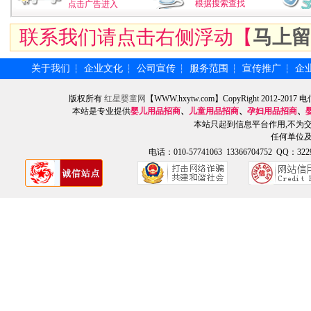
根据搜索查找
点击广告进入
联系我们请点击右侧浮动【
马上留
关于我们
企业文化
公司宣传
服务范围
宣传推广
企
┆
┆
┆
┆
┆
版权所有
红星婴童网
【WWW.hxytw.com】CopyRight 2012
本站是专业提供
婴儿用品招商
、
儿童用品招商
、
孕妇用品招商
、
本站只起到信息平台作用,不为
任何单位
电话：010-57741063 13366704752 QQ：3229