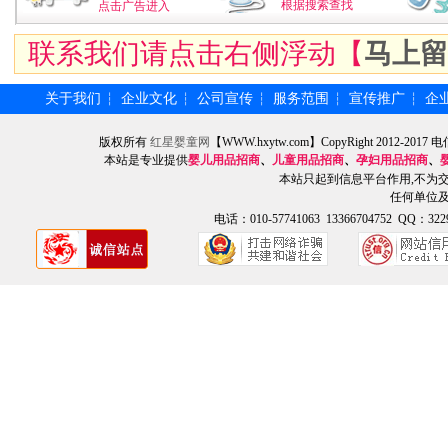
根据搜索查找
点击广告进入
联系我们请点击右侧浮动【
马上留
关于我们
企业文化
公司宣传
服务范围
宣传推广
企
┆
┆
┆
┆
┆
版权所有
红星婴童网
【WWW.hxytw.com】CopyRight 2012
本站是专业提供
婴儿用品招商
、
儿童用品招商
、
孕妇用品招商
、
本站只起到信息平台作用,不为
任何单位
电话：010-57741063 13366704752 QQ：3229