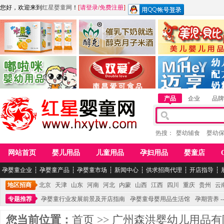
您好，欢迎来到
红星婴童网
！
[
请登录
/
免费注册
]
江西麦嘟嘟食品有限公司
江西醇之客月子米酒
惠州市美儿婴儿用品公
青岛嘟啦咪婴幼儿用品公司
南昌爱可食品科技有限公司
湖南迈亨母婴用品有限
产品
企业
品牌
热搜：
婴幼辅食
婴幼
网站首页
婴儿用品
儿童用品
孕妇用品
婴童店
孕婴童企业
┆
孕婴童产品
┆
孕婴童市场
┆
新闻中心
┆
供求招商代理
┆
开店指导
┆
地区招商
北京
天津
山东
河南
河北
内蒙
山西
江西
四川
重庆
贵州
云
专题推荐
孕婴童行业发展前景及开店指南
孕婴童母婴用品生活馆
孕期营养 -
您当前位置：
首页
>>
广州森洪婴幼儿用品有