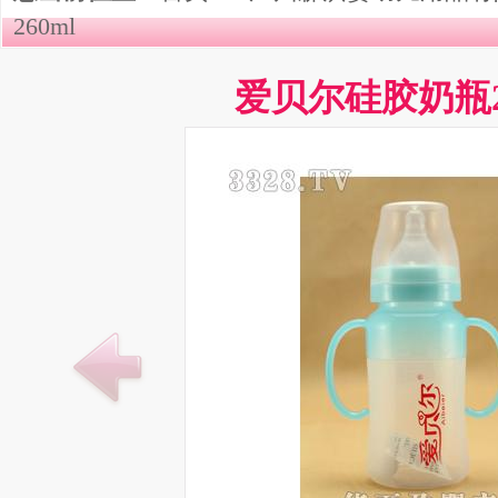
260ml
爱贝尔硅胶奶瓶2