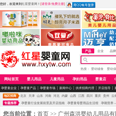
您好，欢迎来到
红星婴童网
！
[
请登录
/
免费注册
]
江西麦嘟嘟食品有限公司
江西醇之客月子米酒
惠州市美儿婴儿用品公
青岛嘟啦咪婴幼儿用品公司
南昌爱可食品科技有限公司
湖南迈亨母婴用品有限
产品
企业
品牌
热搜：
婴幼辅食
婴幼
网站首页
婴儿用品
儿童用品
孕妇用品
婴童店
孕婴童企业
┆
孕婴童产品
┆
孕婴童市场
┆
新闻中心
┆
供求招商代理
┆
开店指导
┆
地区招商
北京
天津
山东
河南
河北
内蒙
山西
江西
四川
重庆
贵州
云
专题推荐
孕婴童行业发展前景及开店指南
孕婴童母婴用品生活馆
孕期营养 -
您当前位置：
首页
>>
广州森洪婴幼儿用品有