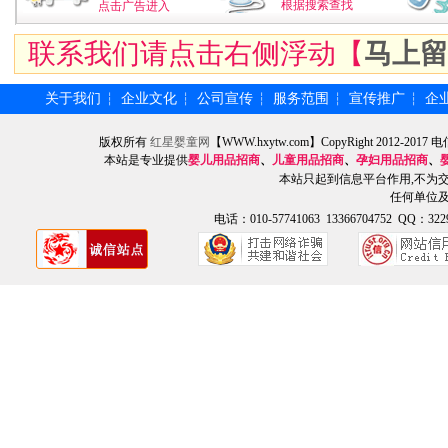
根据搜索查找
点击广告进入
联系我们请点击右侧浮动【
马上留
关于我们
企业文化
公司宣传
服务范围
宣传推广
企
┆
┆
┆
┆
┆
版权所有
红星婴童网
【WWW.hxytw.com】CopyRight 2012
本站是专业提供
婴儿用品招商
、
儿童用品招商
、
孕妇用品招商
、
本站只起到信息平台作用,不为
任何单位
电话：010-57741063 13366704752 QQ：3229