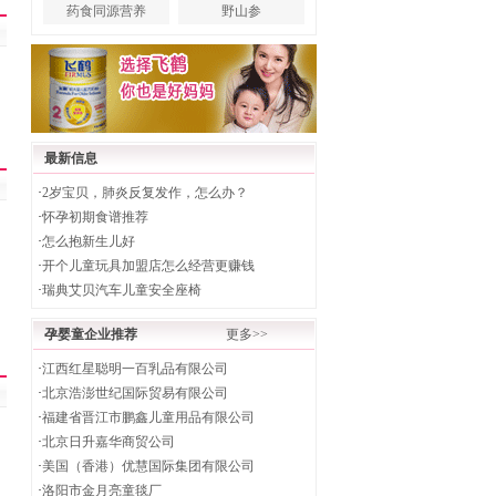
药食同源营养
野山参
最新信息
·
2岁宝贝，肺炎反复发作，怎么办？
·
怀孕初期食谱推荐
·
怎么抱新生儿好
·
开个儿童玩具加盟店怎么经营更赚钱
·
瑞典艾贝汽车儿童安全座椅
孕婴童企业推荐
更多>>
·
江西红星聪明一百乳品有限公司
·
北京浩澎世纪国际贸易有限公司
·
福建省晋江市鹏鑫儿童用品有限公司
·
北京日升嘉华商贸公司
·
美国（香港）优慧国际集团有限公司
·
洛阳市金月亮童毯厂