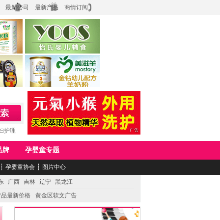
最新公司
最新产品
商情订阅
食品
上海怡氏食品科技有限公司
务公司
湖南美滋生物科技有限公司
妇护理
品牌
孕婴童专题
┆
孕婴童协会
┆
图片中心
东
广西
吉林
辽宁
黑龙江
产品最新价格
黄金区软文广告