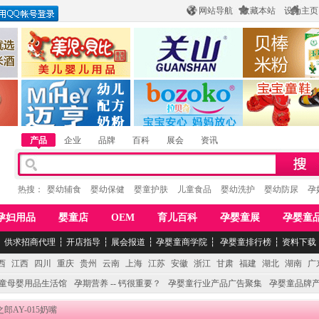
网站导航
收藏本站
设为主页
酒
惠州市美儿婴儿用品公司
陕西关山乳业有限公司
江西贝棒儿童
公司
湖南迈亨母婴用品有限公司
香港欧嘻高婴童用品公司
常熟市婴爵电子商
产品
企业
品牌
百科
展会
资讯
热搜：
婴幼辅食
婴幼保健
婴童护肤
儿童食品
婴幼洗护
婴幼防尿
孕
孕妇用品
婴童店
OEM
育儿百科
孕婴童展
孕婴童
┆
供求招商代理
┆
开店指导
┆
展会报道
┆
孕婴童商学院
┆
孕婴童排行榜
┆
资料下载
西
江西
四川
重庆
贵州
云南
上海
江苏
安徽
浙江
甘肃
福建
湖北
湖南
广
童母婴用品生活馆
孕期营养 -- 钙很重要？
孕婴童行业产品广告聚集
孕婴童品牌
之郎AY-015奶嘴