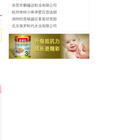
·
东莞市鹏骊达鞋业有限公司
·
杭州奇特小将孕婴百货连锁
·
湖州织里咯蹦豆童装经营部
·
北京侏罗时代水业有限公司