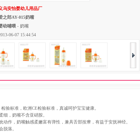
义乌安怡婴幼儿用品厂
爱之郎AY-015奶嘴
婴幼哺喂
-
奶嘴
06-07 15:44:54
A）检验标准，欧洲CE检验标准，真诚呵护宝宝健康。
柔细，奶嘴不含亚硝胺。
吮动作，奶嘴触感柔嫩富有弹性，兼具舌部按摩，有益于安抚神经。
会脱落。