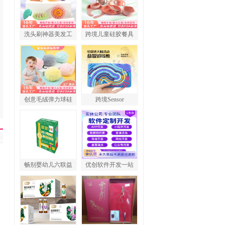
洗头刷神器美发工
跨境儿童硅胶餐具
创意毛绒弹力球硅
跨境Sensor
畅别婴幼儿六联益
优创软件开发一站