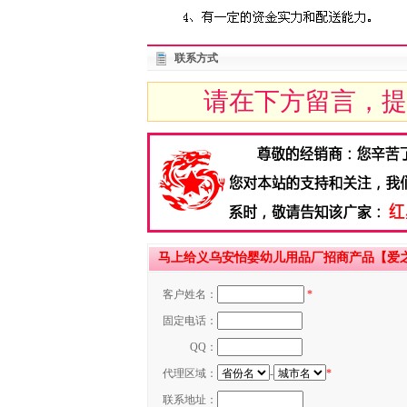
联系方式
请在下方留言，提
马上给义乌安怡婴幼儿用品厂招商产品【爱之郎
客户姓名：
*
固定电话：
QQ：
代理区域：
-
*
联系地址：