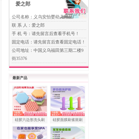
爱之郎
公司名称：义乌安怡婴幼儿用品厂
联 系 人：爱之郎
手 机 号：
请先留言后查看手机号！
固定电话：
请先留言后查看固定电话！
公司地址：中国义乌福田第三期二楼9
街35376
最新产品
硅胶六边形洗头刷
硅胶面膜刷雀斑刷