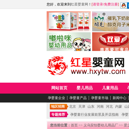
您好，欢迎来到
红星婴童网
！
[
请登录
/
免费注册
]
江西麦嘟嘟食品有限公司
江西醇之客月子米
青岛嘟啦咪婴幼儿用品公司
南昌爱可食品科技有限
网站首页
婴儿用品
儿童用品
孕婴童企业
┆
孕婴童产品
┆
孕婴童市场
┆
新闻中心
地区招商
北京
天津
山东
河南
河北
内蒙
山
专题推荐
孕婴童行业发展前景及开店指南
孕婴
您当前位置：
首页
>>
义乌安怡婴幼儿用品厂
>> 爱