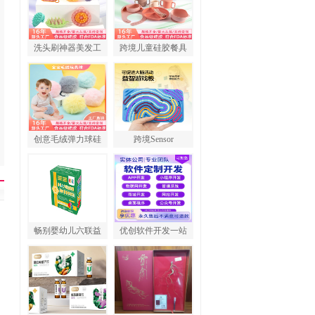
洗头刷神器美发工
跨境儿童硅胶餐具
创意毛绒弹力球硅
跨境Sensor
畅别婴幼儿六联益
优创软件开发一站