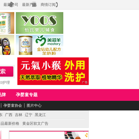
最新公司
最新产品
商情订阅
食品
上海怡氏食品科技有限公司
务公司
湖南美滋生物科技有限公司
妇护理
品牌
孕婴童专题
┆
孕婴童协会
┆
图片中心
东
广西
吉林
辽宁
黑龙江
产品最新价格
黄金区软文广告