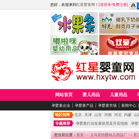
您好，欢迎来到
红星婴童网
！
[
请登录
/
免费注册
]
江西麦嘟嘟食品有限公司
江西醇之客月子米
青岛嘟啦咪婴幼儿用品公司
南昌爱可食品科技有限
网站首页
婴儿用品
儿童用品
孕婴童企业
┆
孕婴童产品
┆
孕婴童市场
┆
新闻中心
地区招商
北京
天津
山东
河南
河北
内蒙
山
专题推荐
孕婴童行业发展前景及开店指南
孕婴
您当前位置：
首页
>>
义乌安怡婴幼儿用品厂
>> 