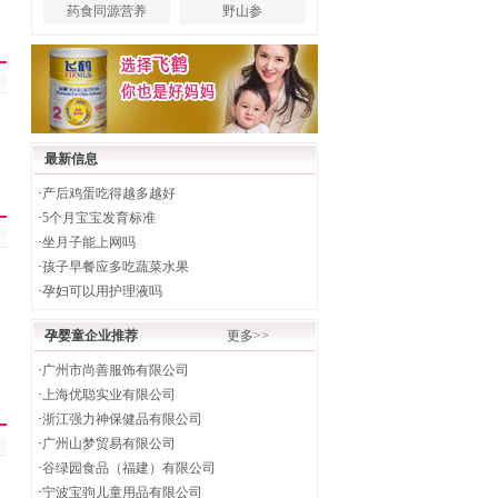
药食同源营养
野山参
最新信息
·
产后鸡蛋吃得越多越好
·
5个月宝宝发育标准
·
坐月子能上网吗
·
孩子早餐应多吃蔬菜水果
·
孕妇可以用护理液吗
孕婴童企业推荐
更多>>
·
广州市尚善服饰有限公司
·
上海优聪实业有限公司
·
浙江强力神保健品有限公司
·
广州山梦贸易有限公司
·
谷绿园食品（福建）有限公司
·
宁波宝驹儿童用品有限公司