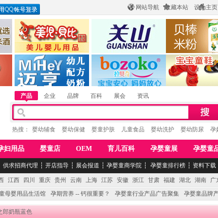
网站导航
收藏本站
设为主页
酒
惠州市美儿婴儿用品公司
陕西关山乳业有限公司
江西贝棒儿童
公司
湖南迈亨母婴用品有限公司
香港欧嘻高婴童用品公司
常熟市婴爵电子商
产品
企业
品牌
百科
展会
资讯
热搜：
婴幼辅食
婴幼保健
婴童护肤
儿童食品
婴幼洗护
婴幼防尿
孕
孕妇用品
婴童店
OEM
育儿百科
孕婴童展
孕婴童
┆
供求招商代理
┆
开店指导
┆
展会报道
┆
孕婴童商学院
┆
孕婴童排行榜
┆
资料下载
西
江西
四川
重庆
贵州
云南
上海
江苏
安徽
浙江
甘肃
福建
湖北
湖南
广
童母婴用品生活馆
孕期营养 -- 钙很重要？
孕婴童行业产品广告聚集
孕婴童品牌
爱之郎奶瓶蓝色