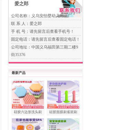
爱之郎
公司名称：义乌安怡婴幼儿用品厂
联 系 人：爱之郎
手 机 号：
请先留言后查看手机号！
固定电话：
请先留言后查看固定电话！
公司地址：中国义乌福田第三期二楼9
街35376
最新产品
硅胶六边形洗头刷
硅胶面膜刷雀斑刷