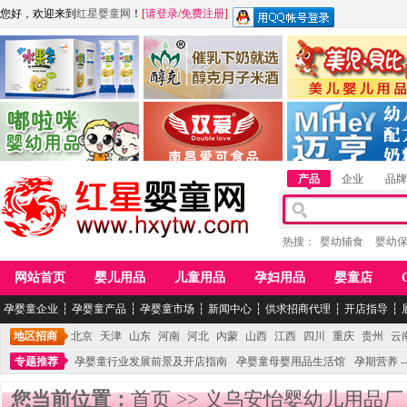
您好，欢迎来到
红星婴童网
！
[
请登录
/
免费注册
]
江西麦嘟嘟食品有限公司
江西醇之客月子米酒
惠州市美儿婴儿用品公
青岛嘟啦咪婴幼儿用品公司
南昌爱可食品科技有限公司
湖南迈亨母婴用品有限
产品
企业
品牌
热搜：
婴幼辅食
婴幼
网站首页
婴儿用品
儿童用品
孕妇用品
婴童店
孕婴童企业
┆
孕婴童产品
┆
孕婴童市场
┆
新闻中心
┆
供求招商代理
┆
开店指导
┆
地区招商
北京
天津
山东
河南
河北
内蒙
山西
江西
四川
重庆
贵州
云
专题推荐
孕婴童行业发展前景及开店指南
孕婴童母婴用品生活馆
孕期营养 -
您当前位置：
首页
>>
义乌安怡婴幼儿用品厂