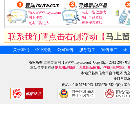
点击广告位查找
输入WWW.hxytw.com
热门产品查找
网上搜索
根据搜索查找
点击广告进入
联系我们请点击右侧浮动【
马上留
关于我们
企业文化
公司宣传
服务范围
宣传推广
企
┆
┆
┆
┆
┆
版权所有
红星婴童网
【WWW.hxytw.com】CopyRight 2012
本站是专业提供
婴儿用品招商
、
儿童用品招商
、
孕妇用品招商
、
本站只起到信息平台作用,不为
任何单位
电话：010-57741063 13366704752 QQ：3229