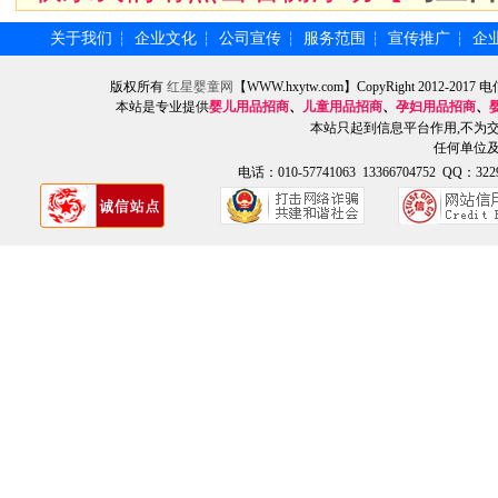
关于我们
企业文化
公司宣传
服务范围
宣传推广
企
┆
┆
┆
┆
┆
版权所有
红星婴童网
【WWW.hxytw.com】CopyRight 2012
本站是专业提供
婴儿用品招商
、
儿童用品招商
、
孕妇用品招商
、
本站只起到信息平台作用,不为
任何单位
电话：010-57741063 13366704752 QQ：3229