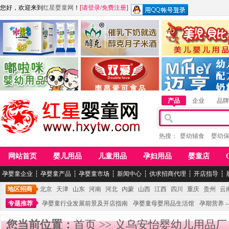
您好，欢迎来到
红星婴童网
！
[
请登录
/
免费注册
]
江西麦嘟嘟食品有限公司
江西醇之客月子米酒
惠州市美儿婴儿用品公
青岛嘟啦咪婴幼儿用品公司
南昌爱可食品科技有限公司
湖南迈亨母婴用品有限
产品
企业
品牌
热搜：
婴幼辅食
婴幼
网站首页
婴儿用品
儿童用品
孕妇用品
婴童店
孕婴童企业
┆
孕婴童产品
┆
孕婴童市场
┆
新闻中心
┆
供求招商代理
┆
开店指导
┆
地区招商
北京
天津
山东
河南
河北
内蒙
山西
江西
四川
重庆
贵州
云
专题推荐
孕婴童行业发展前景及开店指南
孕婴童母婴用品生活馆
孕期营养 -
您当前位置：
首页
>>
义乌安怡婴幼儿用品厂