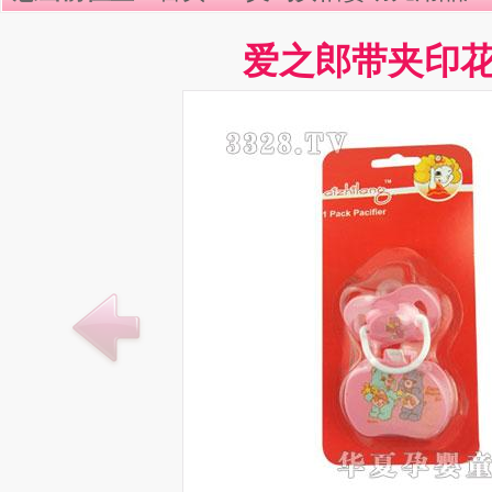
爱之郎带夹印