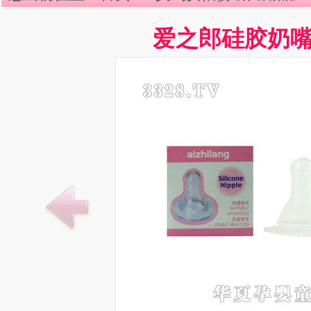
爱之郎硅胶奶嘴8