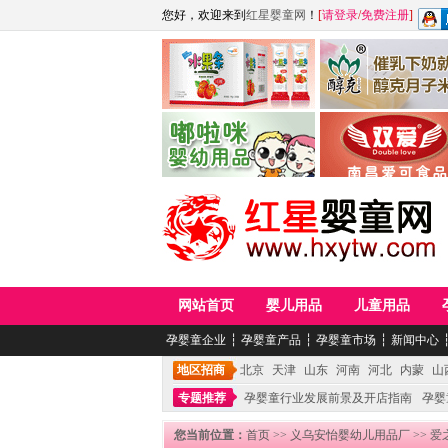
您好，欢迎来到
红星婴童网
！
[
请登录
/
免费注册
]
江西麦嘟嘟食品有限公司
江西醇之客月子米
青岛嘟啦咪婴幼儿用品公司
南昌爱可食品科技有限
网站首页
婴儿用品
儿童用品
孕婴童企业
┆
孕婴童产品
┆
孕婴童市场
┆
新闻中心
地区招商
北京
天津
山东
河南
河北
内蒙
山
专题推荐
孕婴童行业发展前景及开店指南
孕婴
您当前位置：
首页
>>
义乌安怡婴幼儿用品厂
>> 爱