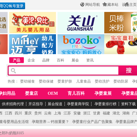
网站导航
收藏本站
设为主页
酒
惠州市美儿婴儿用品公司
陕西关山乳业有限公司
江西贝棒儿童
公司
湖南迈亨母婴用品有限公司
香港欧嘻高婴童用品公司
常熟市婴爵电子商
产品
企业
品牌
百科
展会
资讯
热搜：
婴幼辅食
婴幼保健
婴童护肤
儿童食品
婴幼洗护
婴幼防尿
孕
孕妇用品
婴童店
OEM
育儿百科
孕婴童展
孕婴童
┆
供求招商代理
┆
开店指导
┆
展会报道
┆
孕婴童商学院
┆
孕婴童排行榜
┆
资料下载
西
江西
四川
重庆
贵州
云南
上海
江苏
安徽
浙江
甘肃
福建
湖北
湖南
广
童母婴用品生活馆
孕期营养 -- 钙很重要？
孕婴童行业产品广告聚集
孕婴童品牌
之郎Pc奶瓶8105