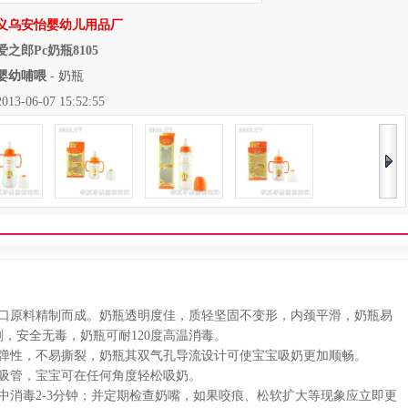
义乌安怡婴幼儿用品厂
爱之郎Pc奶瓶8105
婴幼哺喂
-
奶瓶
06-07 15:52:55
口原料精制而成。奶瓶透明度佳，质轻坚固不变形，内颈平滑，奶瓶易
，安全无毒，奶瓶可耐120度高温消毒。
弹性，不易撕裂，奶瓶其双气孔导流设计可使宝宝吸奶更加顺畅。
吸管，宝宝可在任何角度轻松吸奶。
消毒2-3分钟；并定期检查奶嘴，如果咬痕、松软扩大等现象应立即更