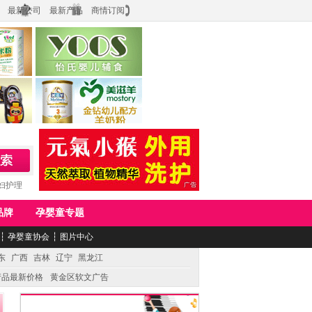
最新公司
最新产品
商情订阅
食品
上海怡氏食品科技有限公司
务公司
湖南美滋生物科技有限公司
妇护理
品牌
孕婴童专题
┆
孕婴童协会
┆
图片中心
东
广西
吉林
辽宁
黑龙江
产品最新价格
黄金区软文广告