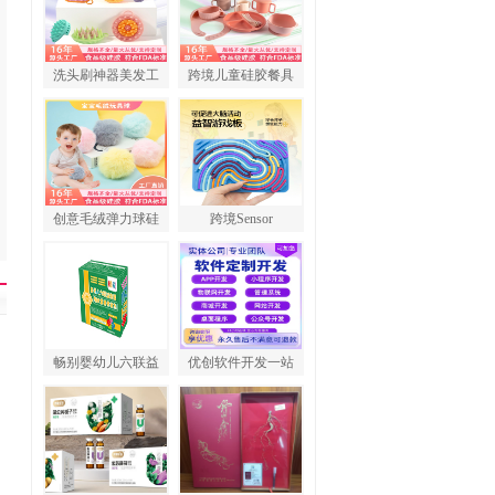
洗头刷神器美发工
跨境儿童硅胶餐具
创意毛绒弹力球硅
跨境Sensor
畅别婴幼儿六联益
优创软件开发一站