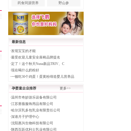
药食同源营养
野山参
最新信息
·
发现宝宝的才能
·
最受欢迎儿童安全座椅品牌提名
·
定了！这个秋天Nuna新品TRIV、C
·
现在喝什么奶粉好
·
一顿吃30个鸡蛋！蛋黄粉缔造婴儿营养品
孕婴童企业推荐
更多>>
·
温州市奇妙游乐设备有限公司
·
江苏蔷薇服饰用品有限公司
·
哈尔滨乳多包乳业有限责任公司
·
深港月子护理中心
·
沈阳惠兴生物科技有限公司
·
陕西百跃优利士乳业有限公司