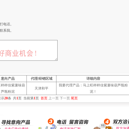
打电话。
联系我。
意向产品
代理/经销区域
详细内容
旺样样佳紫薯味葫
我要代理产品：马上旺样样佳紫薯味葫芦瓶粉
天津和平
芦瓶粉泥
泥！
显示
20
条
共
1
页
当前第
1
页
首页
上一页
下一页
尾页
双方沟