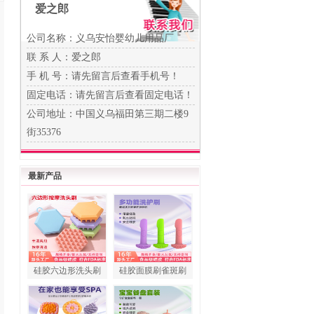
爱之郎
公司名称：义乌安怡婴幼儿用品厂
联 系 人：爱之郎
手 机 号：
请先留言后查看手机号！
固定电话：
请先留言后查看固定电话！
公司地址：中国义乌福田第三期二楼9
街35376
最新产品
硅胶六边形洗头刷
硅胶面膜刷雀斑刷