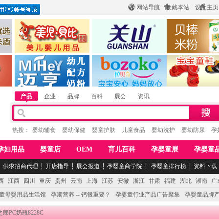
网站导航
收藏本站
设为主页
酒
惠州市美儿婴儿用品公司
陕西关山乳业有限公司
江西贝棒儿童
公司
湖南迈亨母婴用品有限公司
香港欧嘻高婴童用品公司
常熟市婴爵电子商
产品
企业
品牌
百科
展会
资讯
热搜：
婴幼辅食
婴幼保健
婴童护肤
儿童食品
婴幼洗护
婴幼防尿
孕
孕妇用品
婴童店
OEM
育儿百科
孕婴童展
孕婴童
┆
供求招商代理
┆
开店指导
┆
展会报道
┆
孕婴童商学院
┆
孕婴童排行榜
┆
资料下载
西
江西
四川
重庆
贵州
云南
上海
江苏
安徽
浙江
甘肃
福建
湖北
湖南
广
童母婴用品生活馆
孕期营养 -- 钙很重要？
孕婴童行业产品广告聚集
孕婴童品牌
之郎PC奶瓶8228C