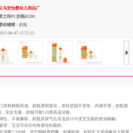
义乌安怡婴幼儿用品厂
爱之郎PC奶瓶8228C
婴幼哺喂
-
奶瓶
06-07 15:53:25
口原料精制而成。奶瓶透明度佳，质轻坚固不变形，内颈平滑，奶瓶易
，安全无毒，奶瓶可耐120度高温消毒。
弹性，不易撕裂，奶瓶其双气孔导流设计可使宝宝吸奶更加顺畅。
吸管，宝宝可在任何角度轻松吸奶。
消毒2-3分钟；并定期检查奶嘴，如果咬痕、松软扩大等现象应立即更