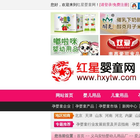
您好，欢迎来到
红星婴童网
！
[
请登录
/
免费注册
]
江西麦嘟嘟食品有限公司
江西醇之客月子米
青岛嘟啦咪婴幼儿用品公司
南昌爱可食品科技有限
网站首页
婴儿用品
儿童用品
孕婴童企业
┆
孕婴童产品
┆
孕婴童市场
┆
新闻中心
地区招商
北京
天津
山东
河南
河北
内蒙
山
专题推荐
孕婴童行业发展前景及开店指南
孕婴
您当前位置：
首页
>>
义乌安怡婴幼儿用品厂
>> 爱