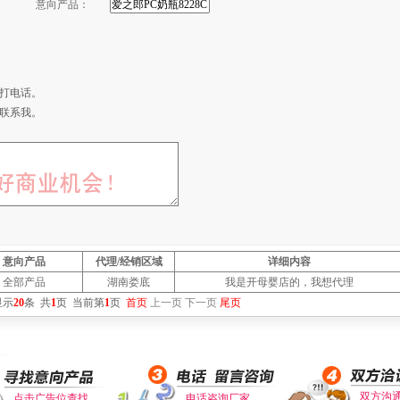
意向产品：
打电话。
联系我。
意向产品
代理/经销区域
详细内容
全部产品
湖南娄底
我是开母婴店的，我想代理
显示
20
条
共
1
页
当前第
1
页
首页
上一页
下一页
尾页
双方沟
点击广告位查找
电话咨询厂家