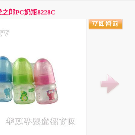
爱之郎PC奶瓶8228C