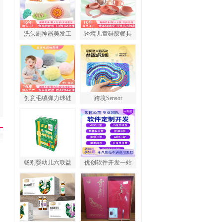
洗头刷神器美发工
跨境儿童硅胶餐具
创意毛绒弹力球硅
跨境Sensor
畅别婴幼儿六联益
优创软件开发一站