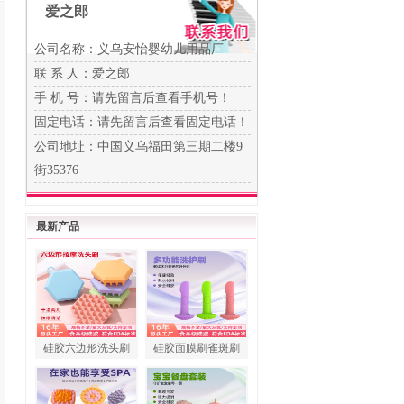
爱之郎
公司名称：义乌安怡婴幼儿用品厂
联 系 人：爱之郎
手 机 号：
请先留言后查看手机号！
固定电话：
请先留言后查看固定电话！
公司地址：中国义乌福田第三期二楼9
街35376
最新产品
硅胶六边形洗头刷
硅胶面膜刷雀斑刷