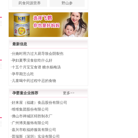
药食同源营养
野山参
最新信息
·
分娩时用力过大易导致会阴裂伤
·
孕妇夏季没食欲吃什么好
·
十五个月宝宝食谱 糖水杨梅汤
·
孕早期怎么吃
·
儿童喝中药过程中忌的食物
孕婴童企业推荐
更多>>
·
好来屋（福建）食品股份有限公司
·
维维集团股份有限公司
·
佛山市禅城区锝胜制衣厂
·
广州博美服饰有限公司
·
嘉兴市欧福婷服装有限公司
·
普瑞斯（深圳）实业有限公司