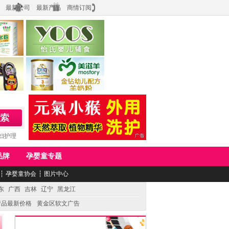
最新公司
最新产品
商情订阅
食品
上海怡氏食品科技有限公司
务公司
湖南美滋生物科技有限公司
妇护理
品牌
孕婴童专题
┆
孕婴童协会
┆
图片中心
东
广西
吉林
辽宁
黑龙江
产品最新价格
黄金区软文广告