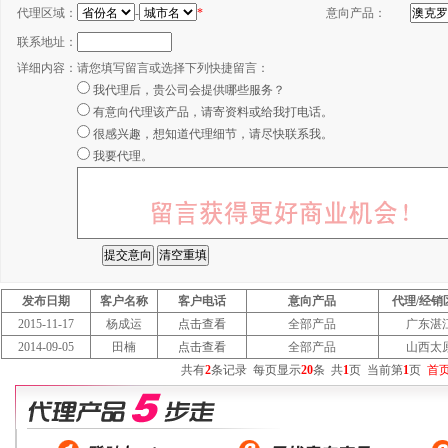
代理区域：
-
*
意向产品：
联系地址：
详细内容：
请您填写留言或选择下列快捷留言：
我代理后，贵公司会提供哪些服务？
有意向代理该产品，请寄资料或给我打电话。
很感兴趣，想知道代理细节，请尽快联系我。
我要代理。
发布日期
客户名称
客户电话
意向产品
代理/经销
2015-11-17
杨成运
点击查看
全部产品
广东湛
2014-09-05
田楠
点击查看
全部产品
山西太
共有
2
条记录
每页显示
20
条
共
1
页
当前第
1
页
首