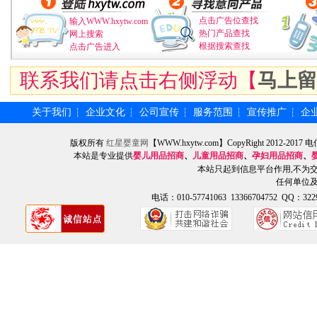
点击广告位查找
输入WWW.hxytw.com
热门产品查找
网上搜索
根据搜索查找
点击广告进入
联系我们请点击右侧浮动【
马上留
关于我们
企业文化
公司宣传
服务范围
宣传推广
企
┆
┆
┆
┆
┆
版权所有
红星婴童网
【WWW.hxytw.com】CopyRight 2012
本站是专业提供
婴儿用品招商
、
儿童用品招商
、
孕妇用品招商
、
本站只起到信息平台作用,不为
任何单位
电话：010-57741063 13366704752 QQ：3229