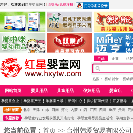
您好，欢迎来到
红星婴童网
！
[
请登录
/
免费注册
]
江西麦嘟嘟食品有限公司
江西醇之客月子米酒
惠州市美儿婴儿用品公
青岛嘟啦咪婴幼儿用品公司
南昌爱可食品科技有限公司
湖南迈亨母婴用品有限
产品
企业
品牌
热搜：
婴幼辅食
婴幼
网站首页
婴儿用品
儿童用品
孕妇用品
婴童店
孕婴童企业
┆
孕婴童产品
┆
孕婴童市场
┆
新闻中心
┆
供求招商代理
┆
开店指导
┆
地区招商
北京
天津
山东
河南
河北
内蒙
山西
江西
四川
重庆
贵州
云
专题推荐
孕婴童行业发展前景及开店指南
孕婴童母婴用品生活馆
孕期营养 -
您当前位置：
首页
>>
台州韩爱贸易有限公司