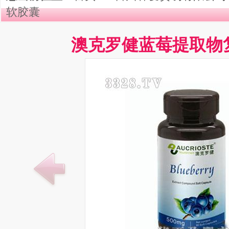
软胶囊
澳克罗健蓝莓提取物