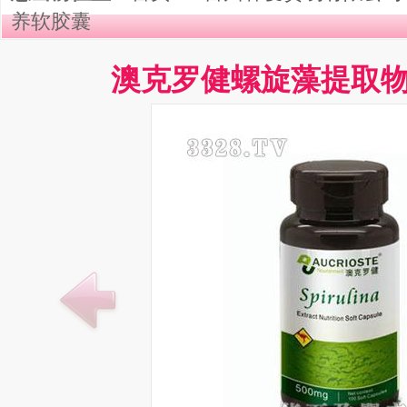
养软胶囊
澳克罗健螺旋藻提取