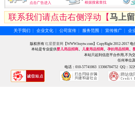
根据搜索查找
点击广告进入
联系我们请点击右侧浮动【
马上留
关于我们
企业文化
公司宣传
服务范围
宣传推广
企
┆
┆
┆
┆
┆
版权所有
红星婴童网
【WWW.hxytw.com】CopyRight 2012
本站是专业提供
婴儿用品招商
、
儿童用品招商
、
孕妇用品招商
、
本站只起到信息平台作用,不为
任何单位
电话：010-57741063 13366704752 QQ：3229