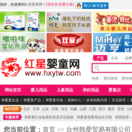
您好，欢迎来到
红星婴童网
！
[
请登录
/
免费注册
]
江西麦嘟嘟食品有限公司
江西醇之客月子米酒
惠州市美儿婴儿用品公
青岛嘟啦咪婴幼儿用品公司
南昌爱可食品科技有限公司
湖南迈亨母婴用品有限
产品
企业
品牌
热搜：
婴幼辅食
婴幼
网站首页
婴儿用品
儿童用品
孕妇用品
婴童店
孕婴童企业
┆
孕婴童产品
┆
孕婴童市场
┆
新闻中心
┆
供求招商代理
┆
开店指导
┆
地区招商
北京
天津
山东
河南
河北
内蒙
山西
江西
四川
重庆
贵州
云
专题推荐
孕婴童行业发展前景及开店指南
孕婴童母婴用品生活馆
孕期营养 -
您当前位置：
首页
>>
台州韩爱贸易有限公司