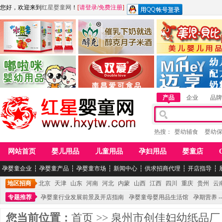
您好，欢迎来到
红星婴童网
！
[
请登录
/
免费注册
]
江西麦嘟嘟食品有限公司
江西醇之客月子米酒
惠州市美儿婴儿用品公
青岛嘟啦咪婴幼儿用品公司
南昌爱可食品科技有限公司
湖南迈亨母婴用品有限
产品
企业
品牌
热搜：
婴幼辅食
婴幼
网站首页
婴儿用品
儿童用品
孕妇用品
婴童店
孕婴童企业
┆
孕婴童产品
┆
孕婴童市场
┆
新闻中心
┆
供求招商代理
┆
开店指导
┆
地区招商
北京
天津
山东
河南
河北
内蒙
山西
江西
四川
重庆
贵州
云
专题推荐
孕婴童行业发展前景及开店指南
孕婴童母婴用品生活馆
孕期营养 -
您当前位置：
首页
>>
泉州市创佳妇幼纸品厂