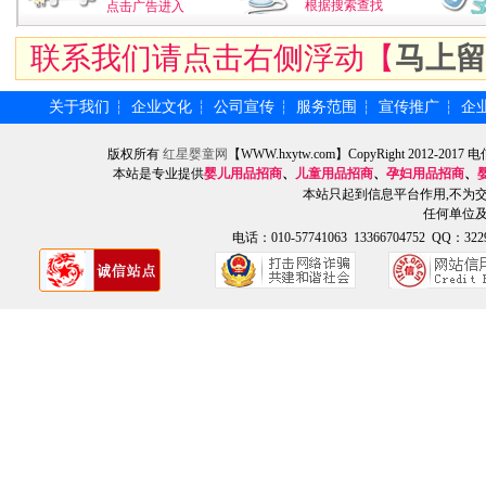
根据搜索查找
点击广告进入
联系我们请点击右侧浮动【
马上留
关于我们
企业文化
公司宣传
服务范围
宣传推广
企
┆
┆
┆
┆
┆
版权所有
红星婴童网
【WWW.hxytw.com】CopyRight 2012
本站是专业提供
婴儿用品招商
、
儿童用品招商
、
孕妇用品招商
、
本站只起到信息平台作用,不为
任何单位
电话：010-57741063 13366704752 QQ：3229