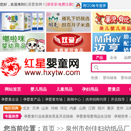
您好，欢迎来到
红星婴童网
！
[
请登录
/
免费注册
]
江西麦嘟嘟食品有限公司
江西醇之客月子米酒
惠州市美儿婴儿用品公
青岛嘟啦咪婴幼儿用品公司
南昌爱可食品科技有限公司
湖南迈亨母婴用品有限
产品
企业
品牌
热搜：
婴幼辅食
婴幼
网站首页
婴儿用品
儿童用品
孕妇用品
婴童店
孕婴童企业
┆
孕婴童产品
┆
孕婴童市场
┆
新闻中心
┆
供求招商代理
┆
开店指导
┆
地区招商
北京
天津
山东
河南
河北
内蒙
山西
江西
四川
重庆
贵州
云
专题推荐
孕婴童行业发展前景及开店指南
孕婴童母婴用品生活馆
孕期营养 -
您当前位置：
首页
>>
泉州市创佳妇幼纸品厂