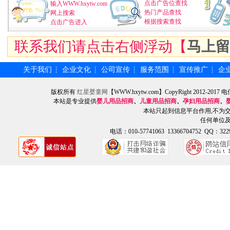
点击广告位查找
输入WWW.hxytw.com
热门产品查找
网上搜索
根据搜索查找
点击广告进入
联系我们请点击右侧浮动【
马上留
关于我们
企业文化
公司宣传
服务范围
宣传推广
企
┆
┆
┆
┆
┆
版权所有
红星婴童网
【WWW.hxytw.com】CopyRight 2012
本站是专业提供
婴儿用品招商
、
儿童用品招商
、
孕妇用品招商
、
本站只起到信息平台作用,不为
任何单位
电话：010-57741063 13366704752 QQ：3229