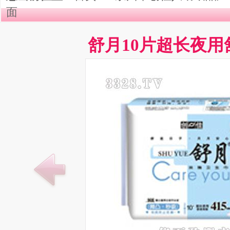
面
舒月10片超长夜用