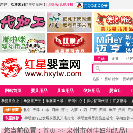
您好，欢迎来到
红星婴童网
！
[
请登录
/
免费注册
]
江西麦嘟嘟食品有限公司
江西醇之客月子米酒
惠州市美儿婴儿用品公
青岛嘟啦咪婴幼儿用品公司
南昌爱可食品科技有限公司
湖南迈亨母婴用品有限
产品
企业
品牌
热搜：
婴幼辅食
婴幼
网站首页
婴儿用品
儿童用品
孕妇用品
婴童店
孕婴童企业
┆
孕婴童产品
┆
孕婴童市场
┆
新闻中心
┆
供求招商代理
┆
开店指导
┆
地区招商
北京
天津
山东
河南
河北
内蒙
山西
江西
四川
重庆
贵州
云
专题推荐
孕婴童行业发展前景及开店指南
孕婴童母婴用品生活馆
孕期营养 -
您当前位置：
首页
>>
泉州市创佳妇幼纸品厂