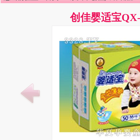
创佳婴适宝QX-