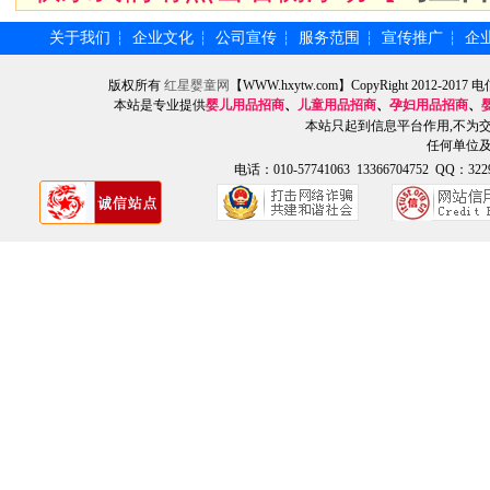
关于我们
企业文化
公司宣传
服务范围
宣传推广
企
┆
┆
┆
┆
┆
版权所有
红星婴童网
【WWW.hxytw.com】CopyRight 2012
本站是专业提供
婴儿用品招商
、
儿童用品招商
、
孕妇用品招商
、
本站只起到信息平台作用,不为
任何单位
电话：010-57741063 13366704752 QQ：3229