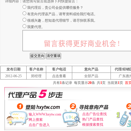
详细内容：
请您填写留言或选择下列快捷留言：
我代理后，贵公司会提供哪些服务？
有意向代理该产品，请寄资料或给我打电话。
很感兴趣，想知道代理细节，请尽快联系我。
我要代理。
发布日期
客户名称
客户电话
意向产品
代理/经销
2012-06-25
郑经理
点击查看
全部产品
广东惠
共有
1
条记录
每页显示
20
条
共
1
页
当前第
1
页
首
点击广告位查找
输入WWW.hxytw.com
热门产品查找
网上搜索
根据搜索查找
点击广告进入