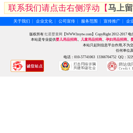
联系我们请点击右侧浮动【
马上留
关于我们
企业文化
公司宣传
服务范围
宣传推广
企
┆
┆
┆
┆
┆
版权所有
红星婴童网
【WWW.hxytw.com】CopyRight 2012
本站是专业提供
婴儿用品招商
、
儿童用品招商
、
孕妇用品招商
、
本站只起到信息平台作用,不为
任何单位
电话：010-57741063 13366704752 QQ：3229