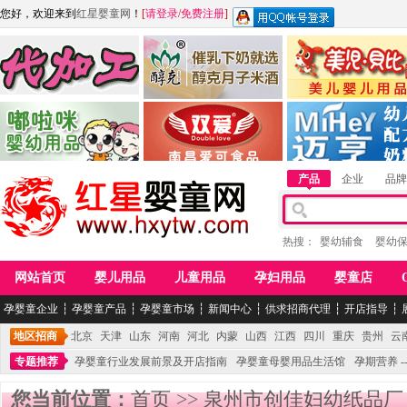
您好，欢迎来到
红星婴童网
！
[
请登录
/
免费注册
]
江西麦嘟嘟食品有限公司
江西醇之客月子米酒
惠州市美儿婴儿用品公
青岛嘟啦咪婴幼儿用品公司
南昌爱可食品科技有限公司
湖南迈亨母婴用品有限
产品
企业
品牌
热搜：
婴幼辅食
婴幼
网站首页
婴儿用品
儿童用品
孕妇用品
婴童店
孕婴童企业
┆
孕婴童产品
┆
孕婴童市场
┆
新闻中心
┆
供求招商代理
┆
开店指导
┆
地区招商
北京
天津
山东
河南
河北
内蒙
山西
江西
四川
重庆
贵州
云
专题推荐
孕婴童行业发展前景及开店指南
孕婴童母婴用品生活馆
孕期营养 -
您当前位置：
首页
>>
泉州市创佳妇幼纸品厂