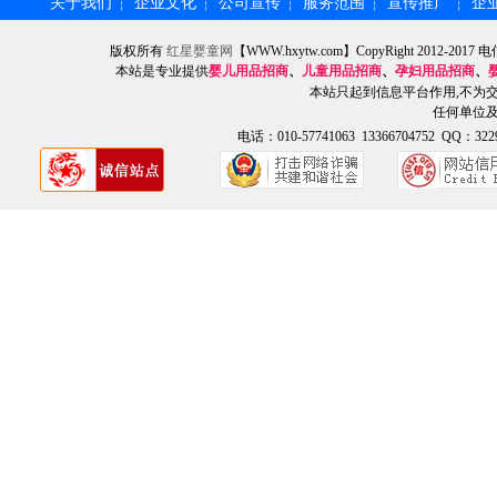
关于我们
企业文化
公司宣传
服务范围
宣传推广
企
┆
┆
┆
┆
┆
版权所有
红星婴童网
【WWW.hxytw.com】CopyRight 2012
本站是专业提供
婴儿用品招商
、
儿童用品招商
、
孕妇用品招商
、
本站只起到信息平台作用,不为
任何单位
电话：010-57741063 13366704752 QQ：3229