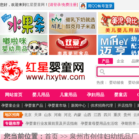
您好，欢迎来到
红星婴童网
！
[
请登录
/
免费注册
]
江西麦嘟嘟食品有限公司
江西醇之客月子米酒
惠州市美儿婴儿用品公
青岛嘟啦咪婴幼儿用品公司
南昌爱可食品科技有限公司
湖南迈亨母婴用品有限
产品
企业
品牌
热搜：
婴幼辅食
婴幼
网站首页
婴儿用品
儿童用品
孕妇用品
婴童店
孕婴童企业
┆
孕婴童产品
┆
孕婴童市场
┆
新闻中心
┆
供求招商代理
┆
开店指导
┆
地区招商
北京
天津
山东
河南
河北
内蒙
山西
江西
四川
重庆
贵州
云
专题推荐
孕婴童行业发展前景及开店指南
孕婴童母婴用品生活馆
孕期营养 -
您当前位置：
首页
>>
泉州市创佳妇幼纸品厂