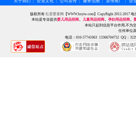
关于我们
企业文化
公司宣传
服务范围
宣传推广
企
┆
┆
┆
┆
┆
版权所有
红星婴童网
【WWW.hxytw.com】CopyRight 2012
本站是专业提供
婴儿用品招商
、
儿童用品招商
、
孕妇用品招商
、
本站只起到信息平台作用,不为
任何单位
电话：010-57741063 13366704752 QQ：3229