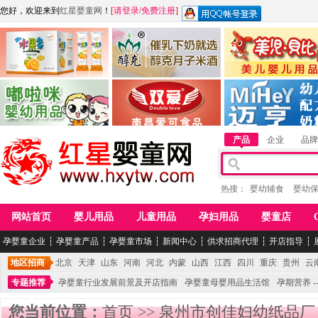
您好，欢迎来到
红星婴童网
！
[
请登录
/
免费注册
]
江西麦嘟嘟食品有限公司
江西醇之客月子米酒
惠州市美儿婴儿用品公
青岛嘟啦咪婴幼儿用品公司
南昌爱可食品科技有限公司
湖南迈亨母婴用品有限
产品
企业
品牌
热搜：
婴幼辅食
婴幼
网站首页
婴儿用品
儿童用品
孕妇用品
婴童店
孕婴童企业
┆
孕婴童产品
┆
孕婴童市场
┆
新闻中心
┆
供求招商代理
┆
开店指导
┆
地区招商
北京
天津
山东
河南
河北
内蒙
山西
江西
四川
重庆
贵州
云
专题推荐
孕婴童行业发展前景及开店指南
孕婴童母婴用品生活馆
孕期营养 -
您当前位置：
首页
>>
泉州市创佳妇幼纸品厂