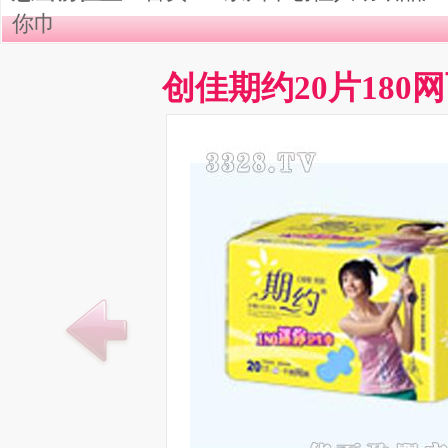
你巾
创佳期约20片180