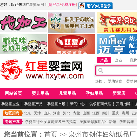
您好，欢迎来到
红星婴童网
！
[
请登录
/
免费注册
]
江西麦嘟嘟食品有限公司
江西醇之客月子米酒
惠州市美儿婴儿用品公
青岛嘟啦咪婴幼儿用品公司
南昌爱可食品科技有限公司
湖南迈亨母婴用品有限
产品
企业
品牌
热搜：
婴幼辅食
婴幼
网站首页
婴儿用品
儿童用品
孕妇用品
婴童店
孕婴童企业
┆
孕婴童产品
┆
孕婴童市场
┆
新闻中心
┆
供求招商代理
┆
开店指导
┆
地区招商
北京
天津
山东
河南
河北
内蒙
山西
江西
四川
重庆
贵州
云
专题推荐
孕婴童行业发展前景及开店指南
孕婴童母婴用品生活馆
孕期营养 -
您当前位置：
首页
>>
泉州市创佳妇幼纸品厂