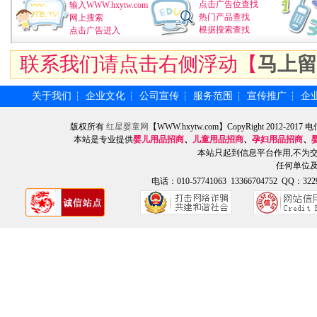
点击广告位查找
输入WWW.hxytw.com
热门产品查找
网上搜索
根据搜索查找
点击广告进入
联系我们请点击右侧浮动【
马上留
关于我们
企业文化
公司宣传
服务范围
宣传推广
企
┆
┆
┆
┆
┆
版权所有
红星婴童网
【WWW.hxytw.com】CopyRight 2012
本站是专业提供
婴儿用品招商
、
儿童用品招商
、
孕妇用品招商
、
本站只起到信息平台作用,不为
任何单位
电话：010-57741063 13366704752 QQ：3229