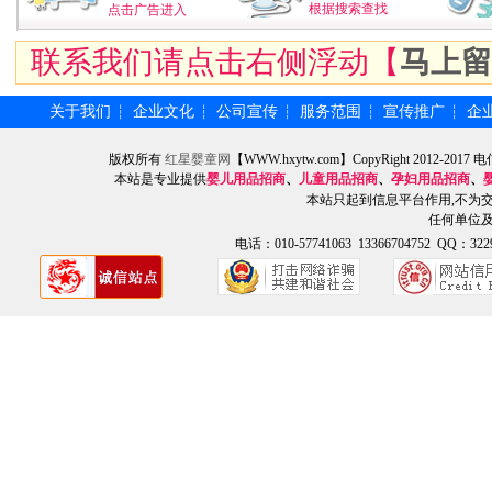
根据搜索查找
点击广告进入
联系我们请点击右侧浮动【
马上留
关于我们
企业文化
公司宣传
服务范围
宣传推广
企
┆
┆
┆
┆
┆
版权所有
红星婴童网
【WWW.hxytw.com】CopyRight 2012
本站是专业提供
婴儿用品招商
、
儿童用品招商
、
孕妇用品招商
、
本站只起到信息平台作用,不为
任何单位
电话：010-57741063 13366704752 QQ：3229