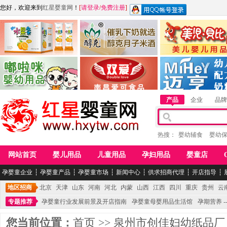
您好，欢迎来到
红星婴童网
！
[
请登录
/
免费注册
]
江西麦嘟嘟食品有限公司
江西醇之客月子米酒
惠州市美儿婴儿用品公
青岛嘟啦咪婴幼儿用品公司
南昌爱可食品科技有限公司
湖南迈亨母婴用品有限
产品
企业
品牌
热搜：
婴幼辅食
婴幼
网站首页
婴儿用品
儿童用品
孕妇用品
婴童店
孕婴童企业
┆
孕婴童产品
┆
孕婴童市场
┆
新闻中心
┆
供求招商代理
┆
开店指导
┆
地区招商
北京
天津
山东
河南
河北
内蒙
山西
江西
四川
重庆
贵州
云
专题推荐
孕婴童行业发展前景及开店指南
孕婴童母婴用品生活馆
孕期营养 -
您当前位置：
首页
>>
泉州市创佳妇幼纸品厂