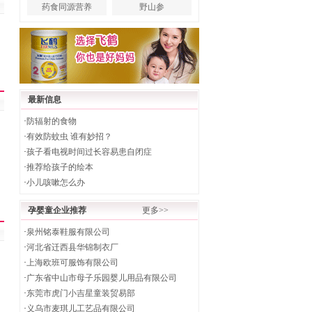
药食同源营养
野山参
最新信息
·
防辐射的食物
·
有效防蚊虫 谁有妙招？
·
孩子看电视时间过长容易患自闭症
·
推荐给孩子的绘本
·
小儿咳嗽怎么办
孕婴童企业推荐
更多>>
·
泉州铭泰鞋服有限公司
·
河北省迁西县华锦制衣厂
·
上海欧班可服饰有限公司
·
广东省中山市母子乐园婴儿用品有限公司
·
东莞市虎门小吉星童装贸易部
·
义乌市麦琪儿工艺品有限公司