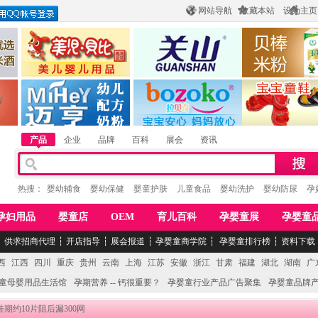
网站导航
收藏本站
设为主页
酒
惠州市美儿婴儿用品公司
陕西关山乳业有限公司
江西贝棒儿童
公司
湖南迈亨母婴用品有限公司
香港欧嘻高婴童用品公司
常熟市婴爵电子商
产品
企业
品牌
百科
展会
资讯
热搜：
婴幼辅食
婴幼保健
婴童护肤
儿童食品
婴幼洗护
婴幼防尿
孕
孕妇用品
婴童店
OEM
育儿百科
孕婴童展
孕婴童
┆
供求招商代理
┆
开店指导
┆
展会报道
┆
孕婴童商学院
┆
孕婴童排行榜
┆
资料下载
西
江西
四川
重庆
贵州
云南
上海
江苏
安徽
浙江
甘肃
福建
湖北
湖南
广
童母婴用品生活馆
孕期营养 -- 钙很重要？
孕婴童行业产品广告聚集
孕婴童品牌
佳期约10片阻后漏300网