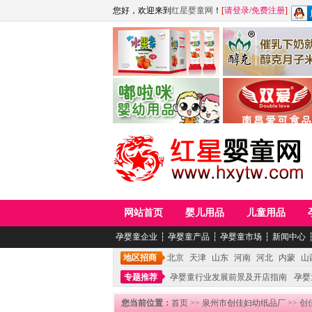
您好，欢迎来到
红星婴童网
！
[
请登录
/
免费注册
]
江西麦嘟嘟食品有限公司
江西醇之客月子米
青岛嘟啦咪婴幼儿用品公司
南昌爱可食品科技有限
网站首页
婴儿用品
儿童用品
孕婴童企业
┆
孕婴童产品
┆
孕婴童市场
┆
新闻中心
地区招商
北京
天津
山东
河南
河北
内蒙
山
专题推荐
孕婴童行业发展前景及开店指南
孕婴
您当前位置：
首页
>>
泉州市创佳妇幼纸品厂
>> 创