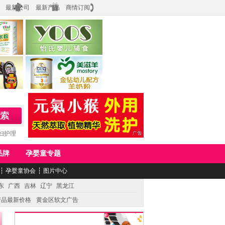
最新公司
最新产品
商情订阅
食品
上海怡氏食品科技有限公司
务公司
湖南美滋生物科技有限公司
妇护理
品牌
孕婴童专题
┆
孕婴童协会
┆
图片中心
东
广西
吉林
辽宁
黑龙江
产品最新价格
黄金区软文广告