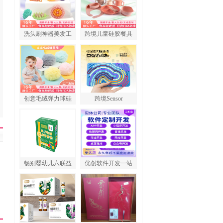
洗头刷神器美发工
跨境儿童硅胶餐具
创意毛绒弹力球硅
跨境Sensor
畅别婴幼儿六联益
优创软件开发一站