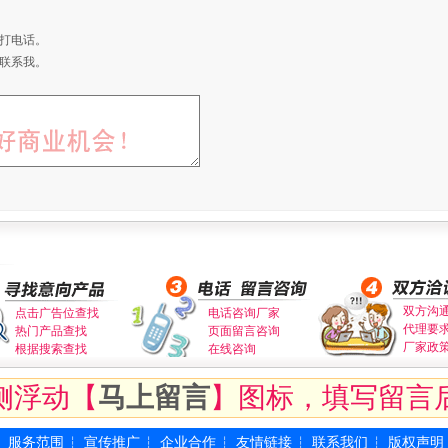
打电话。
联系我。
双方沟
点击广告位查找
电话咨询厂家
代理要
热门产品查找
页面留言咨询
厂家政
根据搜索查找
在线咨询
侧浮动【
马上留言
】图标，填写留言
服务范围
宣传推广
企业合作
友情链接
联系我们
版权声明
┆
┆
┆
┆
┆
┆