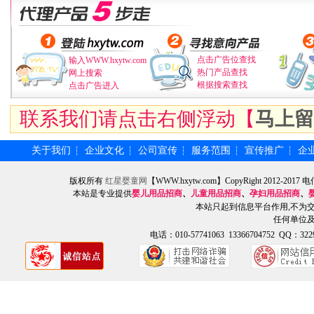
点击广告位查找
输入WWW.hxytw.com
热门产品查找
网上搜索
根据搜索查找
点击广告进入
联系我们请点击右侧浮动【
马上留
关于我们
企业文化
公司宣传
服务范围
宣传推广
企
┆
┆
┆
┆
┆
版权所有
红星婴童网
【WWW.hxytw.com】CopyRight 2012
本站是专业提供
婴儿用品招商
、
儿童用品招商
、
孕妇用品招商
、
本站只起到信息平台作用,不为
任何单位
电话：010-57741063 13366704752 QQ：3229