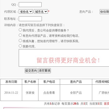
QQ：
代理区域：
-
*
意向产品：
联系地址：
详细内容：
请您填写留言或选择下列快捷留言：
我代理后，贵公司会提供哪些服务？
有意向代理该产品，请寄资料或给我打电话。
很感兴趣，想知道代理细节，请尽快联系我。
我要代理。
发布日期
客户名称
客户电话
意向产品
代理/经销
2014-11-22
张家俊
点击查看
全部产品
广西钦
共有
1
条记录
每页显示
20
条
共
1
页
当前第
1
页
首