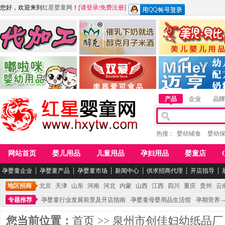
您好，欢迎来到
红星婴童网
！
[
请登录
/
免费注册
]
江西麦嘟嘟食品有限公司
江西醇之客月子米酒
惠州市美儿婴儿用品公
青岛嘟啦咪婴幼儿用品公司
南昌爱可食品科技有限公司
湖南迈亨母婴用品有限
产品
企业
品牌
热搜：
婴幼辅食
婴幼
网站首页
婴儿用品
儿童用品
孕妇用品
婴童店
孕婴童企业
┆
孕婴童产品
┆
孕婴童市场
┆
新闻中心
┆
供求招商代理
┆
开店指导
┆
地区招商
北京
天津
山东
河南
河北
内蒙
山西
江西
四川
重庆
贵州
云
专题推荐
孕婴童行业发展前景及开店指南
孕婴童母婴用品生活馆
孕期营养 -
您当前位置：
首页
>>
泉州市创佳妇幼纸品厂