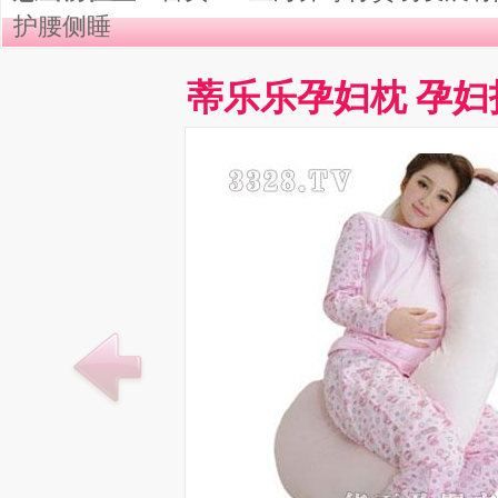
护腰侧睡
蒂乐乐孕妇枕 孕妇