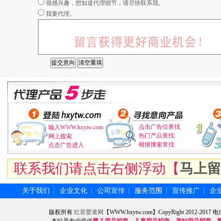
很感兴趣，想知道代理细节，请尽快联系我。
我要代理。
点击广告位查找
输入WWW.hxytw.com
热门产品查找
网上搜索
根据搜索查找
点击广告进入
联系我们请点击右侧浮动【
马上留
关于我们
企业文化
公司宣传
服务范围
宣传推广
企
┆
┆
┆
┆
┆
版权所有
红星婴童网
【WWW.hxytw.com】CopyRight 2012