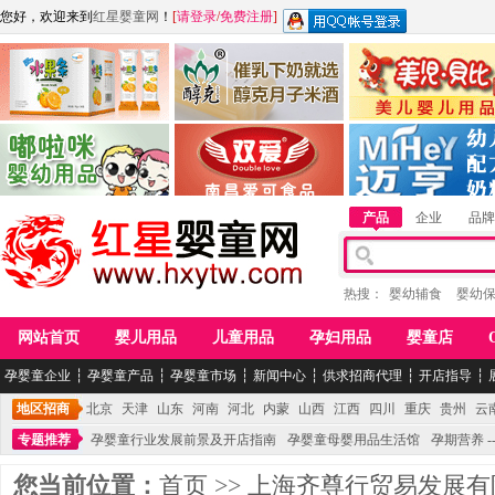
您好，欢迎来到
红星婴童网
！
[
请登录
/
免费注册
]
江西麦嘟嘟食品有限公司
江西醇之客月子米酒
惠州市美儿婴儿用品公
青岛嘟啦咪婴幼儿用品公司
南昌爱可食品科技有限公司
湖南迈亨母婴用品有限
产品
企业
品牌
热搜：
婴幼辅食
婴幼
网站首页
婴儿用品
儿童用品
孕妇用品
婴童店
孕婴童企业
┆
孕婴童产品
┆
孕婴童市场
┆
新闻中心
┆
供求招商代理
┆
开店指导
┆
地区招商
北京
天津
山东
河南
河北
内蒙
山西
江西
四川
重庆
贵州
云
专题推荐
孕婴童行业发展前景及开店指南
孕婴童母婴用品生活馆
孕期营养 -
您当前位置：
首页
>>
上海齐尊行贸易发展有