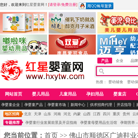
您好，欢迎来到
红星婴童网
！
[
请登录
/
免费注册
]
江西麦嘟嘟食品有限公司
江西醇之客月子米酒
惠州市美儿婴儿用品公
青岛嘟啦咪婴幼儿用品公司
南昌爱可食品科技有限公司
湖南迈亨母婴用品有限
产品
企业
品牌
热搜：
婴幼辅食
婴幼
网站首页
婴儿用品
儿童用品
孕妇用品
婴童店
孕婴童企业
┆
孕婴童产品
┆
孕婴童市场
┆
新闻中心
┆
供求招商代理
┆
开店指导
┆
地区招商
北京
天津
山东
河南
河北
内蒙
山西
江西
四川
重庆
贵州
云
专题推荐
孕婴童行业发展前景及开店指南
孕婴童母婴用品生活馆
孕期营养 -
您当前位置：
首页
>>
佛山市顺德区广迪鞋业