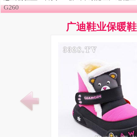
G260
广迪鞋业保暖鞋G