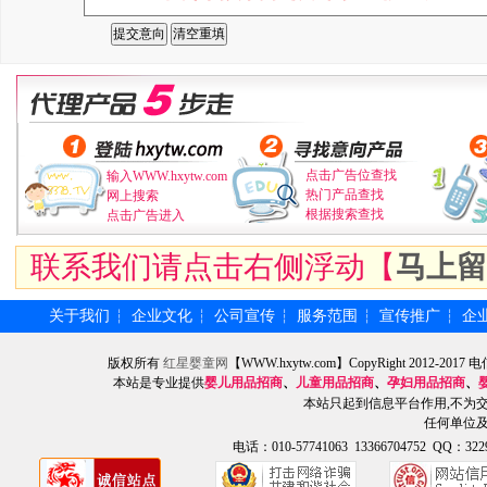
点击广告位查找
输入WWW.hxytw.com
热门产品查找
网上搜索
根据搜索查找
点击广告进入
联系我们请点击右侧浮动【
马上留
关于我们
企业文化
公司宣传
服务范围
宣传推广
企
┆
┆
┆
┆
┆
版权所有
红星婴童网
【WWW.hxytw.com】CopyRight 2012
本站是专业提供
婴儿用品招商
、
儿童用品招商
、
孕妇用品招商
、
本站只起到信息平台作用,不为
任何单位
电话：010-57741063 13366704752 QQ：3229