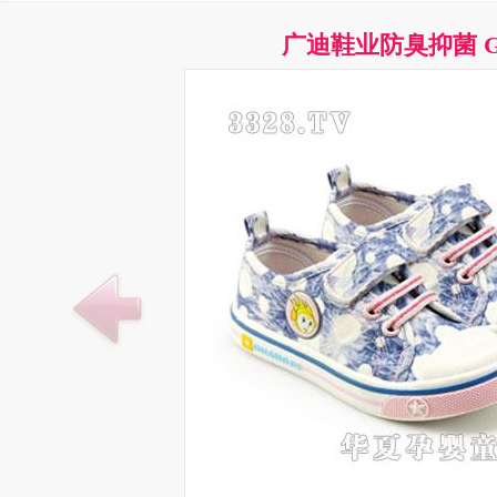
广迪鞋业防臭抑菌 G