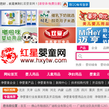
您好，欢迎来到
红星婴童网
！
[
请登录
/
免费注册
]
江西麦嘟嘟食品有限公司
江西醇之客月子米酒
惠州市美儿婴儿用品公
青岛嘟啦咪婴幼儿用品公司
南昌爱可食品科技有限公司
湖南迈亨母婴用品有限
产品
企业
品牌
热搜：
婴幼辅食
婴幼
网站首页
婴儿用品
儿童用品
孕妇用品
婴童店
孕婴童企业
┆
孕婴童产品
┆
孕婴童市场
┆
新闻中心
┆
供求招商代理
┆
开店指导
┆
地区招商
北京
天津
山东
河南
河北
内蒙
山西
江西
四川
重庆
贵州
云
专题推荐
孕婴童行业发展前景及开店指南
孕婴童母婴用品生活馆
孕期营养 -
您当前位置：
首页
>>
佛山市顺德区广迪鞋业有限公司
>> 广迪鞋业防臭抑菌 G265