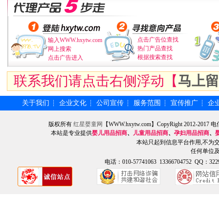
点击广告位查找
输入WWW.hxytw.com
热门产品查找
网上搜索
根据搜索查找
点击广告进入
联系我们请点击右侧浮动【
马上留
关于我们
企业文化
公司宣传
服务范围
宣传推广
企
┆
┆
┆
┆
┆
版权所有
红星婴童网
【WWW.hxytw.com】CopyRight 2012
本站是专业提供
婴儿用品招商
、
儿童用品招商
、
孕妇用品招商
、
本站只起到信息平台作用,不为
任何单位
电话：010-57741063 13366704752 QQ：3229