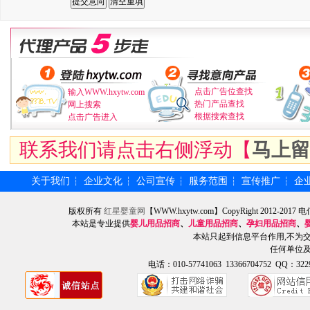
点击广告位查找
输入WWW.hxytw.com
热门产品查找
网上搜索
根据搜索查找
点击广告进入
联系我们请点击右侧浮动【
马上留
关于我们
企业文化
公司宣传
服务范围
宣传推广
企
┆
┆
┆
┆
┆
版权所有
红星婴童网
【WWW.hxytw.com】CopyRight 2012
本站是专业提供
婴儿用品招商
、
儿童用品招商
、
孕妇用品招商
、
本站只起到信息平台作用,不为
任何单位
电话：010-57741063 13366704752 QQ：3229