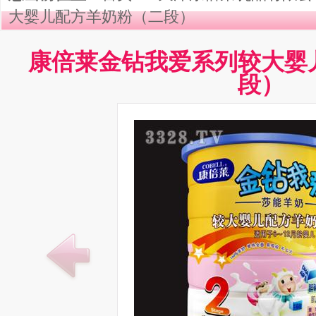
大婴儿配方羊奶粉（二段）
康倍莱金钻我爱系列较大婴
段）