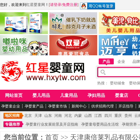
您好，欢迎来到
红星婴童网
！
[
请登录
/
免费注册
]
江西麦嘟嘟食品有限公司
江西醇之客月子米酒
惠州市美儿婴儿用品公
青岛嘟啦咪婴幼儿用品公司
南昌爱可食品科技有限公司
湖南迈亨母婴用品有限
产品
企业
品牌
热搜：
婴幼辅食
婴幼
网站首页
婴儿用品
儿童用品
孕妇用品
婴童店
孕婴童企业
┆
孕婴童产品
┆
孕婴童市场
┆
新闻中心
┆
供求招商代理
┆
开店指导
┆
地区招商
北京
天津
山东
河南
河北
内蒙
山西
江西
四川
重庆
贵州
云
专题推荐
孕婴童行业发展前景及开店指南
孕婴童母婴用品生活馆
孕期营养 -
您当前位置：
首页
>>
天津康倍莱乳品有限公