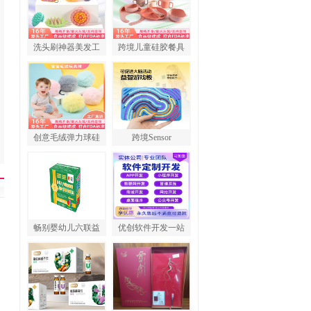
洗头刷神器美发工
跨境儿童硅胶餐具
创意毛绒弹力球硅
跨境Sensor
畅别婴幼儿六联益
优创软件开发一站