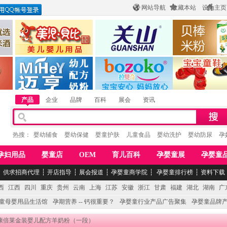
网站导航
收藏本站
设为主页
酒
惠州市美儿婴儿用品公司
陕西关山乳业有限公司
江西贝棒儿童
公司
湖南迈亨母婴用品有限公司
香港欧嘻高婴童用品公司
常熟市婴爵电子商
产品
企业
品牌
百科
展会
资讯
热搜：
婴幼辅食
婴幼保健
婴童护肤
儿童食品
婴幼洗护
婴幼防尿
孕
孕妇用品
婴童店
OEM
育儿百科
孕婴童展
孕婴童
┆
供求招商代理
┆
开店指导
┆
展会报道
┆
孕婴童商学院
┆
孕婴童排行榜
┆
资料下载
西
江西
四川
重庆
贵州
云南
上海
江苏
安徽
浙江
甘肃
福建
湖北
湖南
广
童母婴用品生活馆
孕期营养 -- 钙很重要？
孕婴童行业产品广告聚集
孕婴童品牌
 康倍莱金装婴儿配方羊奶粉（一段）