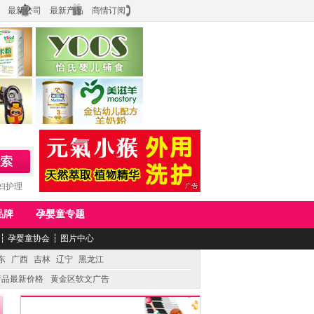
最新公司
最新产品
商情订阅
食品
上海怡氏食品科技有限公司
务公司
湖南美滋生物科技有限公司
妇护理
品牌
孕婴童专题
┆
孕婴童协会
┆
图片中心
东
广西
吉林
辽宁
黑龙江
产品最新价格
黄金区软文广告