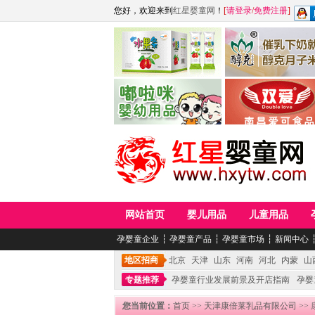
您好，欢迎来到
红星婴童网
！
[
请登录
/
免费注册
]
江西麦嘟嘟食品有限公司
江西醇之客月子米
青岛嘟啦咪婴幼儿用品公司
南昌爱可食品科技有限
网站首页
婴儿用品
儿童用品
孕婴童企业
┆
孕婴童产品
┆
孕婴童市场
┆
新闻中心
地区招商
北京
天津
山东
河南
河北
内蒙
山
专题推荐
孕婴童行业发展前景及开店指南
孕婴
您当前位置：
首页
>>
天津康倍莱乳品有限公司
>>