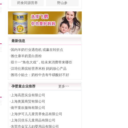
药食同源营养
野山参
最新信息
·
国内羊奶行业遇危机 或赢在转折点
·
雅仕康羊奶蛋白质粉
·
双十一“角色大戏”，给未来消费带来哪些
·
汉培仕果缤纷营养米粉 妈妈放心产品
·
雅培小贴士：奶粉中含有牛磺酸好不好
孕婴童企业推荐
更多>>
·
上海高恩实业有限公司
·
上海奥翼商贸有限公司
·
南平童欢服饰有限公司
·
上海伊可儿儿童营养食品有限公司
·
上海贝倍乐儿童用品有限公司
·
东莞市金宝儿妇婴用品有限公司