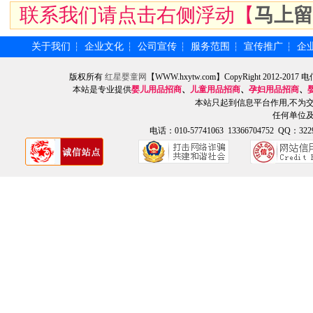
联系我们请点击右侧浮动【
马上留
关于我们
企业文化
公司宣传
服务范围
宣传推广
企
┆
┆
┆
┆
┆
版权所有
红星婴童网
【WWW.hxytw.com】CopyRight 2012
本站是专业提供
婴儿用品招商
、
儿童用品招商
、
孕妇用品招商
、
本站只起到信息平台作用,不为
任何单位
电话：010-57741063 13366704752 QQ：3229