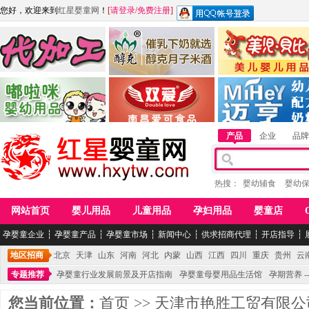
您好，欢迎来到
红星婴童网
！
[
请登录
/
免费注册
]
江西麦嘟嘟食品有限公司
江西醇之客月子米酒
惠州市美儿婴儿用品公
青岛嘟啦咪婴幼儿用品公司
南昌爱可食品科技有限公司
湖南迈亨母婴用品有限
产品
企业
品牌
热搜：
婴幼辅食
婴幼
网站首页
婴儿用品
儿童用品
孕妇用品
婴童店
孕婴童企业
┆
孕婴童产品
┆
孕婴童市场
┆
新闻中心
┆
供求招商代理
┆
开店指导
┆
地区招商
北京
天津
山东
河南
河北
内蒙
山西
江西
四川
重庆
贵州
云
专题推荐
孕婴童行业发展前景及开店指南
孕婴童母婴用品生活馆
孕期营养 -
您当前位置：
首页
>>
天津市艳胜工贸有限公